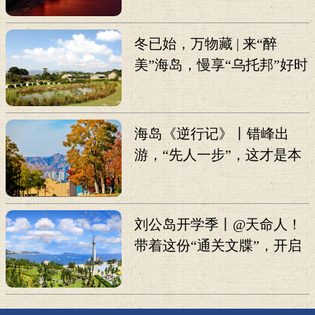
冬已始，万物藏 | 来“醉
美”海岛，慢享“乌托邦”好时
光
海岛《逆行记》丨错峰出
游，“先人一步”，这才是本
地人真心推荐的打卡攻略！
刘公岛开学季丨@天命人！
带着这份“通关文牒”，开启
《黑神话：悟空》线下副
本！