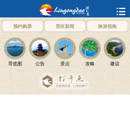
首页

购票
预约购票
景区新闻
旅游指南
概况
动态
导览图
公告
景点
攻略
建议
指南
建议
ENGLISH
한국어