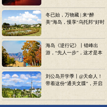
冬已始，万物藏 | 来“醉
美”海岛，慢享“乌托邦”好时
光
海岛《逆行记》丨错峰出
游，“先人一步”，这才是本
地人真心推荐的打卡攻略！
刘公岛开学季丨@天命人！
带着这份“通关文牒”，开启
《黑神话：悟空》线下副
本！