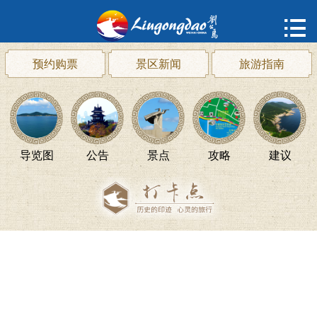
首页

购票
预约购票
景区新闻
旅游指南
概况
动态
导览图
公告
景点
攻略
建议
指南
建议
ENGLISH
한국어