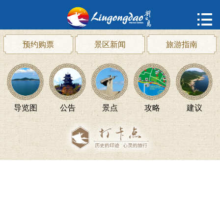
首页

购票
预约购票
景区新闻
旅游指南
概况
动态
导览图
公告
景点
攻略
建议
指南
建议
ENGLISH
한국어