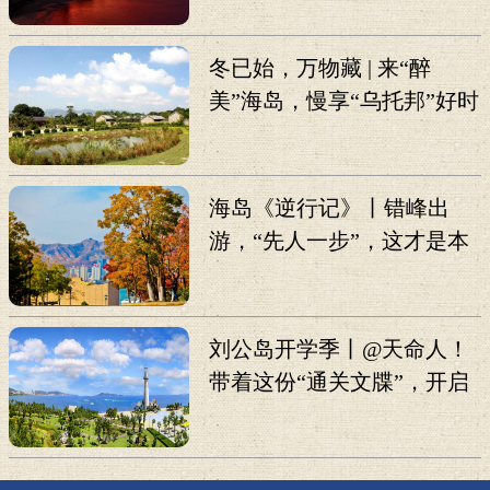
冬已始，万物藏 | 来“醉
美”海岛，慢享“乌托邦”好时
光
海岛《逆行记》丨错峰出
游，“先人一步”，这才是本
地人真心推荐的打卡攻略！
刘公岛开学季丨@天命人！
带着这份“通关文牒”，开启
《黑神话：悟空》线下副
本！