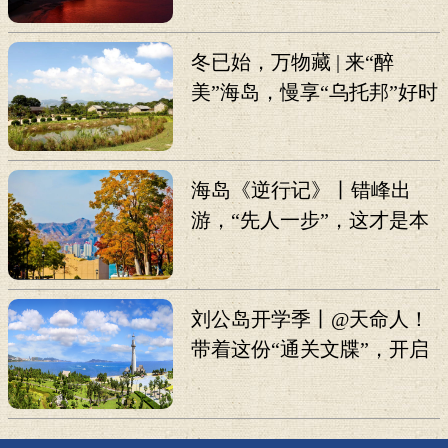
冬已始，万物藏 | 来“醉
美”海岛，慢享“乌托邦”好时
光
海岛《逆行记》丨错峰出
游，“先人一步”，这才是本
地人真心推荐的打卡攻略！
刘公岛开学季丨@天命人！
带着这份“通关文牒”，开启
《黑神话：悟空》线下副
本！