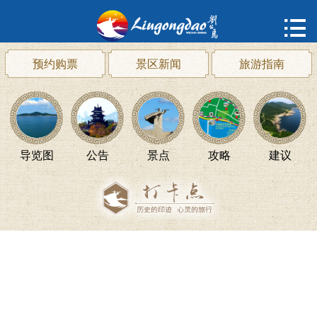
首页

购票
预约购票
景区新闻
旅游指南
概况
动态
导览图
公告
景点
攻略
建议
指南
建议
ENGLISH
한국어