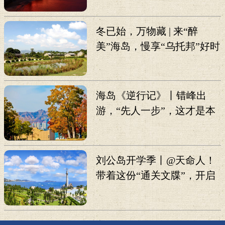
冬已始，万物藏 | 来“醉
美”海岛，慢享“乌托邦”好时
光
海岛《逆行记》丨错峰出
游，“先人一步”，这才是本
地人真心推荐的打卡攻略！
刘公岛开学季丨@天命人！
带着这份“通关文牒”，开启
《黑神话：悟空》线下副
本！