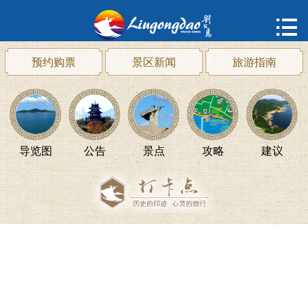
首页

购票
预约购票
景区新闻
旅游指南
概况
动态
导览图
公告
景点
攻略
建议
指南
建议
ENGLISH
한국어