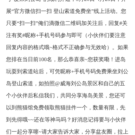
展“官方微信扫一扫 登山索道免费坐”线上活动。您
只要“扫一扫”俺们滴微信二维码加关注后，回复#关
注有奖#昵称+手机号码参与即可（小伙伴们要注意
回复内容的格式哦~格式不正确参与无效哈）。如果
您排在当日前100名，那么恭喜亲~您获奖嘞！进岛
玩耍到索道站后，可凭昵称+手机号码免费乘坐刘公
岛登山索道，
如
拍照@威海刘公岛景区
和自己的五
个小伙伴后私信我们，共同
分享海岛美景，您
还
可
以到熊猫馆免费领取熊猫挂件一个，数量有限，先
到先得哦~~还在等神马吗？好消息记得要与小伙伴
们一起分享噻~请大家告诉大家，分享盆友圈，拉上