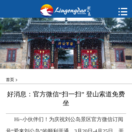
首页

购票
概况
动态
指南
首页
>
建议
好消息：官方微信“扫一扫” 登山索道免费
ENGLISH
坐
한국어
Hi~小伙伴们！为庆祝刘公岛景区官方微信订阅
号“爱来刘公岛”的顺利开通，3月20日-4月25日，开