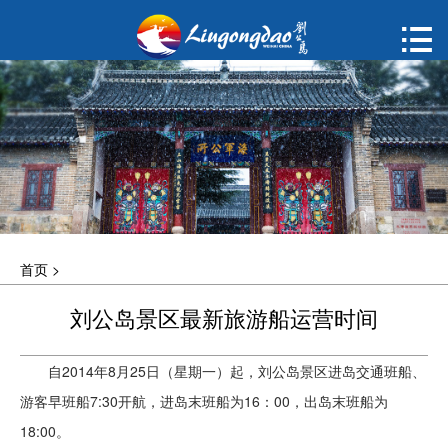
首页

购票
概况
动态
指南
首页
>
建议
刘公岛景区最新旅游船运营时间
ENGLISH
自2014年8月25日（星期一）起，刘公岛景区进岛交通班船、
한국어
游客早班船7:30开航，进岛末班船为16：00，出岛末班船为
18:00。