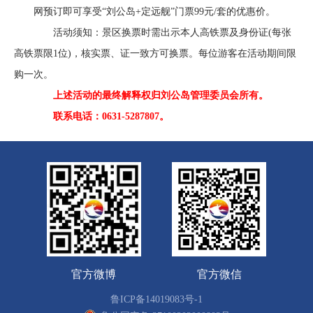
网预订即可享受“刘公岛+定远舰”门票99元/套的优惠价。
活动须知：景区换票时需出示本人高铁票及身份证(每张
高铁票限1位)，核实票、证一致方可换票。每位游客在活动期间限
购一次。
上述活动的最终解释权归刘公岛管理委员会所有。
联系电话：0631-5287807。
官方微博
官方微信
鲁ICP备14019083号-1