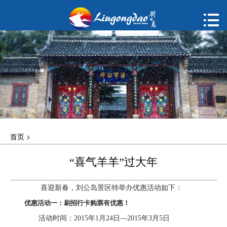
首页

购票
概况
动态
指南
首页
>
建议
“喜气羊羊”过大年
ENGLISH
喜迎新春，刘公岛景区特举办优惠活动如下：
한국어
优惠活动一：刷招行卡购票有优惠！
活动时间：2015年1月24日—2015年3月5日