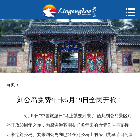
首页

购票
概况
动态
指南
首页
>
建议
刘公岛免费年卡5月19日全民开抢！
ENGLISH
5月19日“中国旅游日”马上就要到来了!值此刘公岛景区对
한국어
外开放30周年之际，为感谢游客朋友们多年来的热情关注与支持，
让来过刘公岛、要来刘公岛和已经在刘公岛上的亲们共享节日的喜