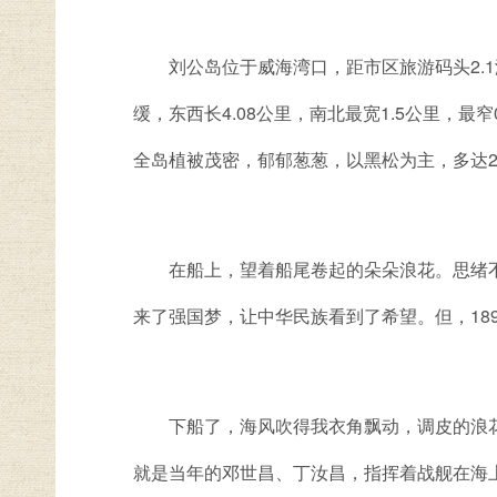
刘公岛位于威海湾口，距市区旅游码头2.1海
缓，东西长4.08公里，南北最宽1.5公里，最
全岛植被茂密，郁郁葱葱，以黑松为主，多达27
在船上，望着船尾卷起的朵朵浪花。思绪不
来了强国梦，让中华民族看到了希望。但，18
下船了，海风吹得我衣角飘动，调皮的浪花
就是当年的邓世昌、丁汝昌，指挥着战舰在海