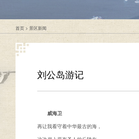
首页
>
景区新闻
刘公岛游记
威海卫
再让我看守着中华最古的海，