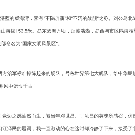
蓝的威海湾，素有"不隅屏藩"和"不沉的战舰"之称。刘公岛北
处旗顶山海拔153.5米。岛东碧海万顷，烟波浩淼，岛西与市区隔海相
设部命名为"国家文明风景区"。
方治军标准操练起来的舰队，号称世界第七大舰队，给中华民
寒风中遗恨千古！
豪迈之感油然而生，被当年邓世昌、丁汝昌的英魂所感召，仿
口江泽民的题词，我一直激动的心在这时却冷静了下来，接受了