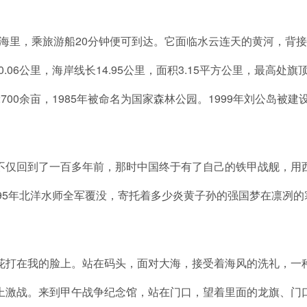
里，乘旅游船20分钟便可到达。它面临水云连天的黄河，背接湛
窄0.06公里，海岸线长14.95公里，面积3.15平方公里，最高
00余亩，1985年被命名为国家森林公园。1999年刘公岛被建
仅回到了一百多年前，那时中国终于有了自己的铁甲战舰，用西
95年北洋水师全军覆没，寄托着多少炎黄子孙的强国梦在凛冽的
打在我的脸上。站在码头，面对大海，接受着海风的洗礼，一种
上激战。来到甲午战争纪念馆，站在门口，望着里面的龙旗、门