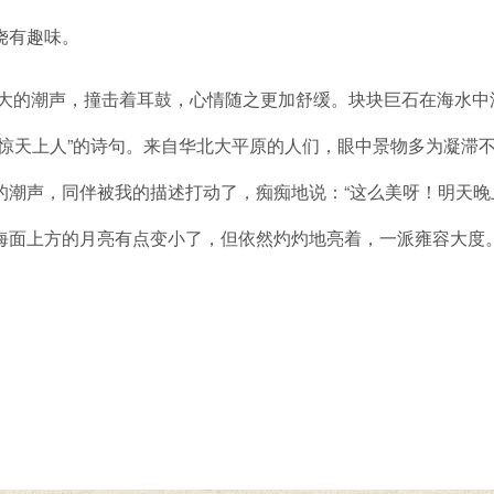
饶有趣味。
的潮声，撞击着耳鼓，心情随之更加舒缓。块块巨石在海水中浸
恐惊天上人”的诗句。来自华北大平原的人们，眼中景物多为凝滞
潮声，同伴被我的描述打动了，痴痴地说：“这么美呀！明天晚上
海面上方的月亮有点变小了，但依然灼灼地亮着，一派雍容大度