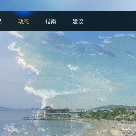
况
动态
指南
建议