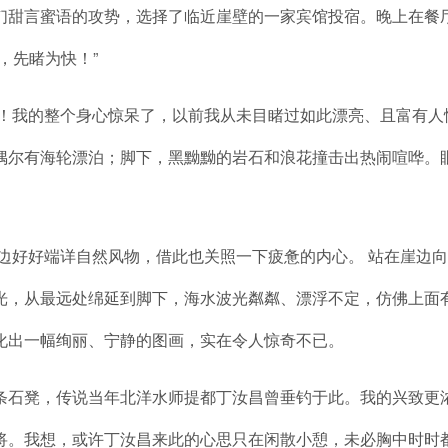
甜言蜜语的攻势，选择了临近崖壁的一家宾馆投宿。晚上在餐
，先睹为快！”
我的整个身心惊呆了，以前我从未目睹过如此漂亮、且富有人
偶尔有海轮漂泊；脚下，黑黝黝的岩石和浪花撞击出热闹喧哗。
好好端详自然风物，借此也关照一下疲惫的内心。 站在崖边向
光，从最远处绵延到脚下，海水波光粼粼、漂浮不定，仿佛上面
化出一幅绚丽、宁静的图画，实在令人惊奇不已。
石凳，传说当年北洋水师提都丁汝昌曾垂钓于此。我的兴致更
将。我想，或许丁汝昌来此的心思只在闲散小憩，未必胸中时时