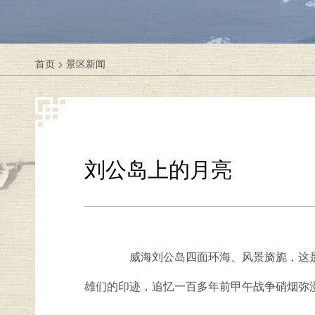
首页
>
景区新闻
刘公岛上的月亮
威海刘公岛四面环海、风景旖旎，这是中
雄们的印迹，追忆一百多年前甲午战争硝烟弥