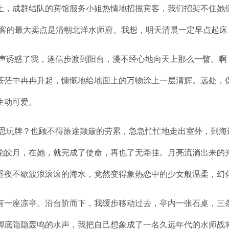
成群结队的宾馆服务小姐热情地招揽宾客，我们招架不住她们
客的最大卖点是清朝北洋水师府。我想，明天清晨一定早点起床
诱惑了我，遂信步渡到阳台，漫不经心地向天上那么一瞥。啊！
苍茫中冉冉升起，慷慨地给地面上的万物涂上一层清辉。远处，
生动可爱。
牌？也顾不得旅途颠簸的劳累，急急忙忙地走出室外，到海边
轮皎月，在她，就完成了使命，再也了无牵挂。月亮流淌出来的
昼夜不歇波浪滚滚的海水，竟然变得象热恋中的少女般温柔，幻
座凉亭。沿台阶而下，我缓步移动过去，亭内一张石桌，三条
脚底隐隐轰鸣的水声，我把自己想象成了一名久远年代的水师战