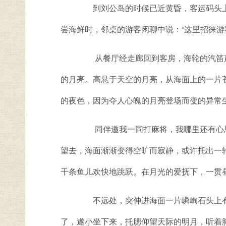
到刘公岛的时候已近黄昏，客运码头上，
尝海鲜时，邻桌的游客闲聊中说：“这里招徕游
从餐厅经走廊回到客房，海轮的汽笛声
的月亮。高悬于天空的月亮，从海面上的一片
的夜色，因为夺人心魄的月亮登场而变的异常
同伴邀我一同打麻将，我哪里还有心思玩
望去，海面渐渐变得空旷而寂静，或许托出一
千条鱼儿欢快地跳跃。在月光的爱抚下，一贯
不远处，突伸进海面一片嶙峋石头上有一
了，遂小坐下来，托腮仰望天际的明月，听着