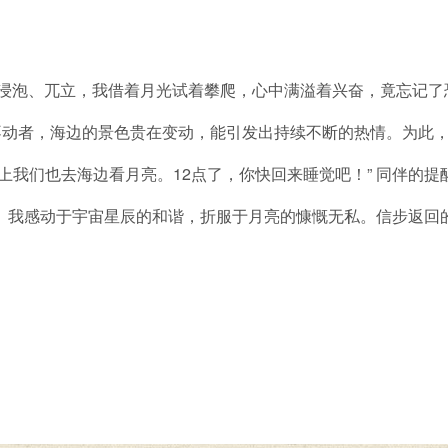
泡、兀立，我借着月光试着攀爬，心中满溢着兴奋，竟忘记了
不动者，海边的景色贵在变动，能引发出持续不断的热情。为此
我们也去海边看月亮。12点了，你快回来睡觉吧！” 同伴的提醒
。我感动于宇宙星辰的和谐，折服于月亮的慷慨无私。信步返回