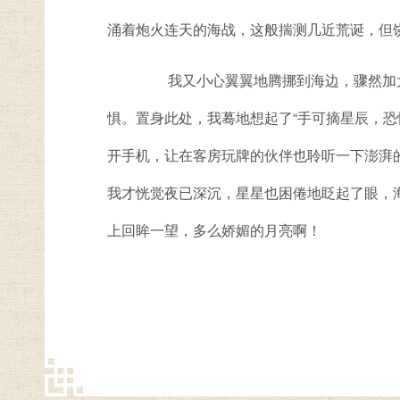
涌着炮火连天的海战，这般揣测几近荒诞，但
我又小心翼翼地腾挪到海边，骤然加大
惧。置身此处，我蓦地想起了“手可摘星辰，
开手机，让在客房玩牌的伙伴也聆听一下澎湃的
我才恍觉夜已深沉，星星也困倦地眨起了眼，
上回眸一望，多么娇媚的月亮啊！