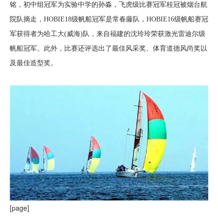
铭，初中组冠军为实验中学的孙淼，飞虎级比赛冠军桂冠被烟台航
院队摘走，HOBIE18级帆船冠军是常春藤队，HOBIE16级帆船赛冠
军获得者为哈工大(威海)队，来自福建的沈玲玲荣获激光雷迪尔级
帆船冠军。此外，比赛还评选出了最佳风采奖、体育道德风尚奖以
及最佳造型奖。
[page]