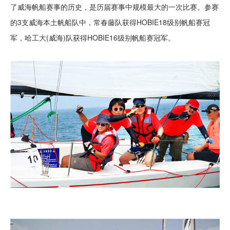
了威海帆船赛事的历史，是历届赛事中规模最大的一次比赛。参赛
的3支威海本土帆船队中，常春藤队获得HOBIE18级别帆船赛冠
军，哈工大(威海)队获得HOBIE16级别帆船赛冠军。