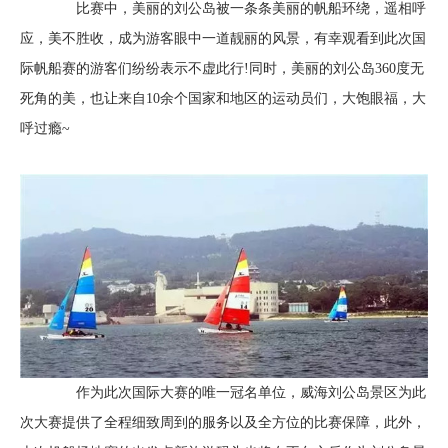
比赛中，美丽的刘公岛被一条条美丽的帆船环绕，遥相呼
应，美不胜收，成为游客眼中一道靓丽的风景，有幸观看到此次国
际帆船赛的游客们纷纷表示不虚此行!同时，美丽的刘公岛360度无
死角的美，也让来自10余个国家和地区的运动员们，大饱眼福，大
呼过瘾~
作为此次国际大赛的唯一冠名单位，威海刘公岛景区为此
次大赛提供了全程细致周到的服务以及全方位的比赛保障，此外，