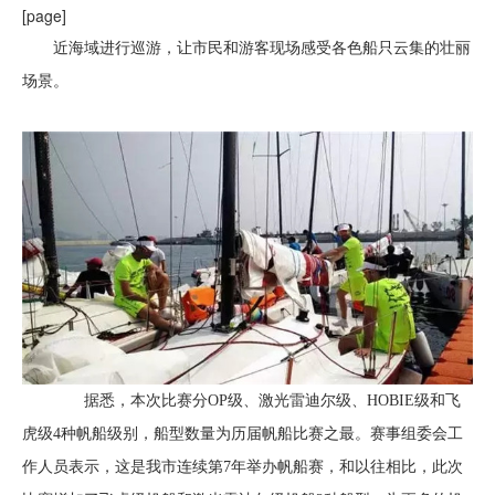
[page]
近海域进行巡游，让市民和游客现场感受各色船只云集的壮丽
场景。
据悉，本次比赛分OP级、激光雷迪尔级、HOBIE级和飞
虎级4种帆船级别，船型数量为历届帆船比赛之最。赛事组委会工
作人员表示，这是我市连续第7年举办帆船赛，和以往相比，此次