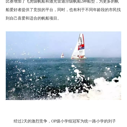
比赛增加了飞虎级帆船和激光雷迪尔级帆船2种船型，为更多的帆
船爱好者提供了竞技的平台，同时，也有利于不同年龄段的市民找
到自己喜爱和适合的帆船项目。
经过2天的激烈竞争，OP级小学组冠军为统一路小学的刘子