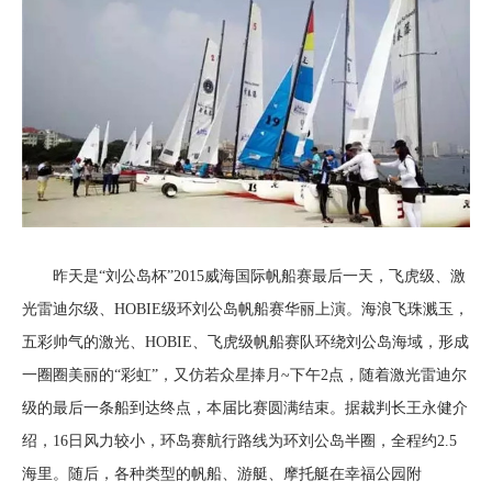
昨天是“刘公岛杯”2015威海国际帆船赛最后一天，飞虎级、激
光雷迪尔级、HOBIE级环刘公岛帆船赛华丽上演。海浪飞珠溅玉，
五彩帅气的激光、HOBIE、飞虎级帆船赛队环绕刘公岛海域，形成
一圈圈美丽的“彩虹”，又仿若众星捧月~下午2点，随着激光雷迪尔
级的最后一条船到达终点，本届比赛圆满结束。据裁判长王永健介
绍，16日风力较小，环岛赛航行路线为环刘公岛半圈，全程约2.5
海里。随后，各种类型的帆船、游艇、摩托艇在幸福公园附