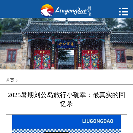
首页

购票
概况
动态
指南
首页
>
建议
2025暑期刘公岛旅行小确幸：最真实的回
ENGLISH
忆杀
한국어