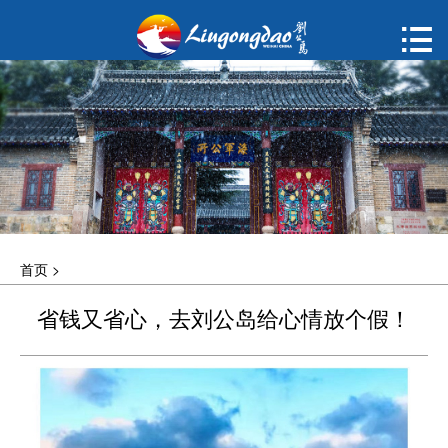
首页

购票
概况
动态
指南
首页
>
建议
省钱又省心，去刘公岛给心情放个假！
ENGLISH
한국어