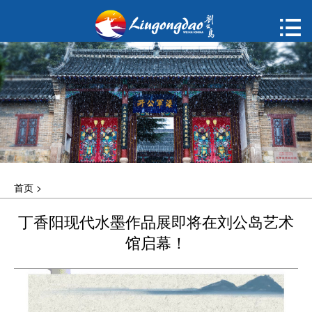
首页

购票
概况
动态
指南
首页
>
建议
丁香阳现代水墨作品展即将在刘公岛艺术
ENGLISH
馆启幕！
한국어