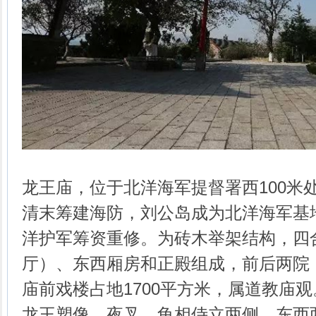
龙王庙，位于北洋海军提督署西100米
清末筹建海防，刘公岛成为北洋海军基
洋护军筹资重修。为砖木举架结构，四
厅）、东西厢房和正殿组成，前后两院
庙前戏楼占地1700平方米，属道教庙
龙王塑像，夜叉、龟相侍立两侧，东西