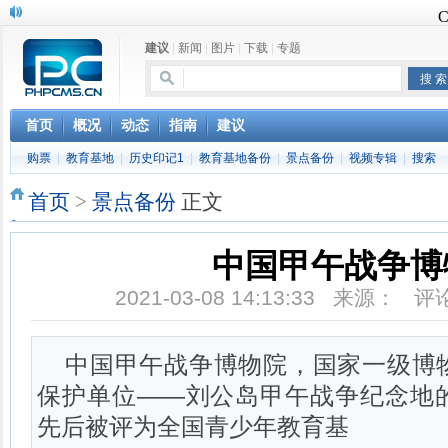
请查收，威海-刘公岛最新航班信息→
建议
|
新闻
|
图片
|
下载
|
专题
首页
概况
动态
指南
建议
购票
|
教育基地
|
历史印记1
|
教育基地备份
|
景点备份
|
视频专辑
|
搜索
首页
>
景点备份
正文
中国甲午战争博
2021-03-08 14:13:33 来源： 
中国甲午战争博物院，国家一级博
保护单位——刘公岛甲午战争纪念地
先后被评为全国青少年教育基