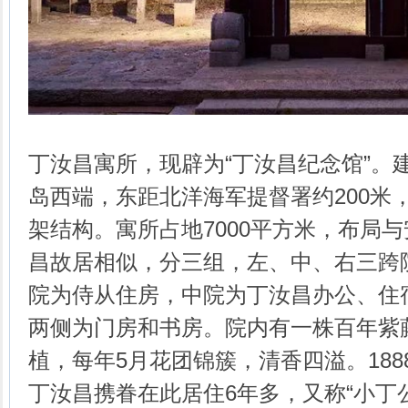
丁汝昌寓所，现辟为“丁汝昌纪念馆”。建
岛西端，东距北洋海军提督署约200米
架结构。寓所占地7000平方米，布局
昌故居相似，分三组，左、中、右三跨
院为侍从住房，中院为丁汝昌办公、住
两侧为门房和书房。院内有一株百年紫
植，每年5月花团锦簇，清香四溢。18
丁汝昌携眷在此居住6年多，又称“小丁