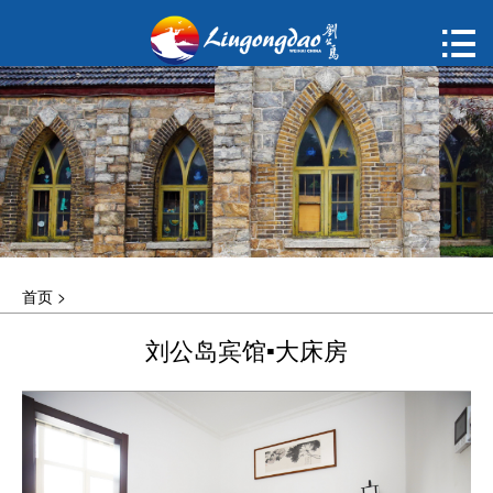
首页

购票
概况
动态
指南
首页
>
建议
刘公岛宾馆▪大床房
ENGLISH
한국어