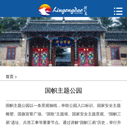
首页

购票
概况
动态
指南
首页
>
建议
国帜主题公园
ENGLISH
国帜主题公园以一条景观轴线，串联公园入口标识、国家安全主题
한국어
雕塑、国旗宣誓广场、“国歌”主题墙、国家安全主题景观、“国帜三
易”遗址、兵营工事等重要节点。通过讲解“国帜三易”历史，举行升