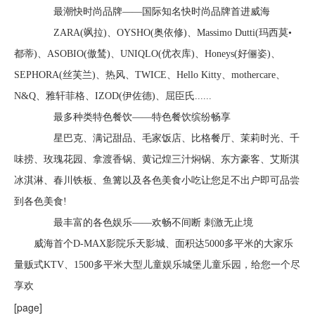
最潮快时尚品牌——国际知名快时尚品牌首进威海
ZARA(飒拉)、OYSHO(奥依修)、Massimo Dutti(玛西莫•
都蒂)、ASOBIO(傲鸶)、UNIQLO(优衣库)、Honeys(好俪姿)、
SEPHORA(丝芙兰)、热风、TWICE、Hello Kitty、mothercare、
N&Q、雅轩菲格、IZOD(伊佐德)、屈臣氏......
最多种类特色餐饮——特色餐饮缤纷畅享
星巴克、满记甜品、毛家饭店、比格餐厅、茉莉时光、千
味捞、玫瑰花园、拿渡香锅、黄记煌三汁焖锅、东方豪客、艾斯淇
冰淇淋、春川铁板、鱼篝以及各色美食小吃让您足不出户即可品尝
到各色美食!
最丰富的各色娱乐——欢畅不间断 刺激无止境
威海首个D-MAX影院乐天影城、面积达5000多平米的大家乐
量贩式KTV、1500多平米大型儿童娱乐城堡儿童乐园，给您一个尽
享欢
[page]