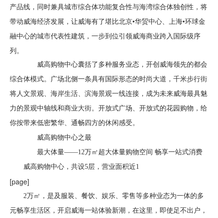
产品线，同时兼具城市综合体功能复合性与海湾综合体独创性，将
带动威海经济发展，让威海有了堪比北京•华贸中心、上海•环球金
融中心的城市代表性建筑，一步到位引领威海商业跨入国际级序
列。
威高购物中心囊括了多种服务业态，开创威海领先的都会
综合体模式。广场北侧一条具有国际形态的时尚大道，千米步行街
将人文景观、海岸生活、滨海景观一线连接，成为未来威海最具魅
力的景观中轴线和商业大街。开放式广场、开放式的花园购物，给
你按带来低密繁华、通畅四方的休闲感受。
威高购物中心之最
最大体量——12万㎡超大体量购物空间 畅享一站式消费
威高购物中心，共设5层，营业面积近1
[page]
2万㎡，是及服装、餐饮、娱乐、零售等多种业态为一体的多
元畅享生活区，开启威海一站体验新潮，在这里，即使足不出户，