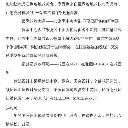
也能让您品尝到各地的美食，享受到来自世界各地的快时尚品牌，
让您充分体验到“一站式消费”的便捷温馨。
最宽购物大道——17米宽中央大街 享受高雅购物新生活
购物中心内17米宽的中央大街两侧各个流行品牌店铺相映
生辉。购物中心内部共设30多部电梯;场内7个中厅，最大将近600
平米;徜徉其中则仿佛置身于国际都会，在惊喜连连的发现中充分
感受这里优雅舒适的购物环境。
最舒适购物环境——花园在MALL在花园中 MALL在花园
里
建筑设计上采用建筑中庭、退台、天台设计，全部花园造景，
顶层屋面均设计绿化空间、不同位置可观赏空中花园，所到之处层
层被风景包围，融入花园在MALL中、MALL在花园
[page]
里的国际休闲体验式SHOPPING潮流，在购物之余，更加让心
情放松、舒适。