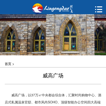
首页

购票
概况
动态
指南
首页
>
建议
威高广场
ENGLISH
한국어
威高广场，以37万㎡中央都会综合体，汇聚时尚购物中心、酒
店式私属温泉官邸、都市风尚SOHO、顶级智能办公空间四大高端