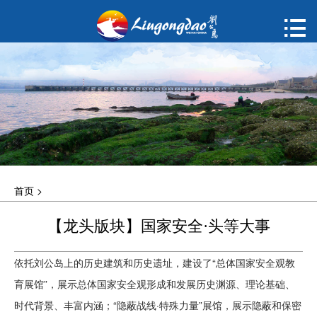
首页

购票
概况
动态
指南
首页
>
建议
【龙头版块】国家安全·头等大事
ENGLISH
依托刘公岛上的历史建筑和历史遗址，建设了“总体国家安全观教
한국어
育展馆”，展示总体国家安全观形成和发展历史渊源、理论基础、
时代背景、丰富内涵；“隐蔽战线·特殊力量”展馆，展示隐蔽和保密