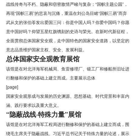
战线传奇与不朽、隐蔽和窃密敌情严峻与复杂；“国帜主题公园”，
再现“国帜三易”的悲哀与沉痛，重温在刘公岛目睹“国帜三易”而弃
武从文的张伯苓发出爱国三问：你是中国人吗？你爱中国吗？你愿
意中国好吗？仰望五星红旗镌刻的史诗与荣光。在新时代新征程，
全面贯彻总体国家安全观，走中国特色的国家安全道路，以坚定的
意志品质维护国家主权、安全、发展利益。
总体国家安全观教育展馆
该馆是在对北洋海军机械局、鱼雷修理厂、锻工厂和修船所旧址进
行翻修和保护的基础上建立而成。主要展示总体
[page]
国家安全观形成与发展的历史渊源、思想基础、时代背景和丰富内
涵、践行要求以及重大意义。
“隐蔽战线·特殊力量”展馆
该馆是在对北洋海军工程局进行翻修和保护的基础上建立而成，围
绕毛主席关于隐蔽战线、习近平总书记关于特殊力量的论述，展示