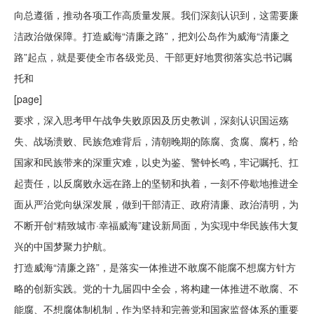
向总遵循，推动各项工作高质量发展。我们深刻认识到，这需要廉
洁政治做保障。打造威海“清廉之路”，把刘公岛作为威海“清廉之
路”起点，就是要使全市各级党员、干部更好地贯彻落实总书记嘱
托和
[page]
要求，深入思考甲午战争失败原因及历史教训，深刻认识国运殇
失、战场溃败、民族危难背后，清朝晚期的陈腐、贪腐、腐朽，给
国家和民族带来的深重灾难，以史为鉴、警钟长鸣，牢记嘱托、扛
起责任，以反腐败永远在路上的坚韧和执着，一刻不停歇地推进全
面从严治党向纵深发展，做到干部清正、政府清廉、政治清明，为
不断开创“精致城市·幸福威海”建设新局面，为实现中华民族伟大复
兴的中国梦聚力护航。
打造威海“清廉之路”，是落实一体推进不敢腐不能腐不想腐方针方
略的创新实践。党的十九届四中全会，将构建一体推进不敢腐、不
能腐、不想腐体制机制，作为坚持和完善党和国家监督体系的重要