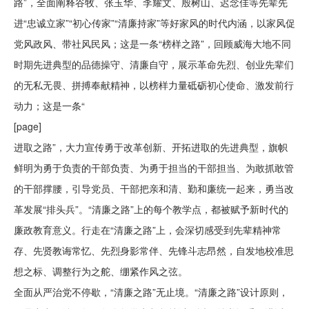
路”，全面阐释谷牧、张玉华、李耀文、殷树山、迟念佳等先辈先
进“忠诚立家”“初心传家”“清廉持家”等好家风的时代内涵，以家风促
党风政风、带社风民风；这是一条“榜样之路”，回顾威海大地不同
时期先进典型的品德操守、清廉自守，展示革命先烈、创业先辈们
的无私无畏、拼搏奉献精神，以榜样力量砥砺初心使命、激发前行
动力；这是一条“
[page]
进取之路”，大力宣传勇于改革创新、开拓进取的先进典型，旗帜
鲜明为勇于负责的干部负责、为勇于担当的干部担当、为敢抓敢管
的干部撑腰，引导党员、干部把亲和清、勤和廉统一起来，勇当改
革发展“排头兵”。“清廉之路”上的每个教学点，都被赋予新时代的
廉政教育意义。行走在“清廉之路”上，会深切感受到先辈精神常
存、先贤教诲常忆、先烈身影常伴、先锋斗志昂然，自发地校准思
想之标、调整行为之舵、绷紧作风之弦。
全面从严治党不停歇，“清廉之路”无止境。“清廉之路”设计原则，