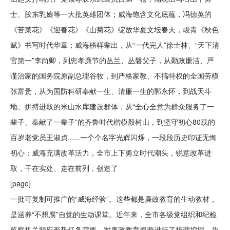
士、胶东乳娘等一大批英雄团体；威海饱含文化底蕴，冯德英的
《苦菜花》《迎春花》《山菊花》绽放华夏文坛春天，峻青《秋色
赋》书写时代华章；威海榜样辈出，从“一代完人”徐士林、“天下清
官第一”李尚卿，到忠孝廉节的丛兰、丛磐父子，从勤政廉洁、严
谨治家的国务院原副总理谷牧，到严格家教、不搞特权的全国劳模
张富贵，从为国防科研奉献一生、清廉一生的郭永怀，到战天斗
地、拼搏进取的米山水库建设群体，从“全心全意为群众服务了一
辈子、奉献了一辈子”的齐鲁时代楷模殷树山，到坚守初心80载的
百岁老党员王淑贞......一个个名字光辉闪烁，一段段历史印证无悔
初心；威海充满改革活力，全市上下勇立时代潮头，锐意改革进
取，干在实处、走在前列，创造了
[page]
一批可复制可推广的“威海经验”。这些都是廉政教育的生动教材，
是涵养“不想腐”自觉的生动课堂。近年来，全市各级党组织和纪检
监察机关顺应形势任务需要，对廉政教育资源进行了梳理挖掘，为