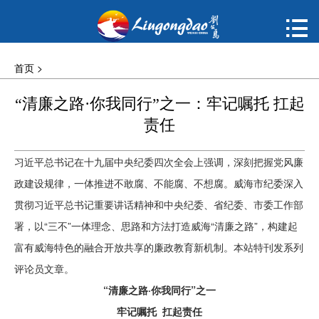
首页

购票
首页
>
概况
“清廉之路·你我同行”之一：牢记嘱托 扛起
责任
动态
习近平总书记在十九届中央纪委四次全会上强调，深刻把握党风廉
指南
政建设规律，一体推进不敢腐、不能腐、不想腐。威海市纪委深入
贯彻习近平总书记重要讲话精神和中央纪委、省纪委、市委工作部
建议
署，以“三不”一体理念、思路和方法打造威海“清廉之路”，构建起
ENGLISH
富有威海特色的融合开放共享的廉政教育新机制。本站特刊发系列
评论员文章。
한국어
“清廉之路·你我同行”之一
牢记嘱托 扛起责任