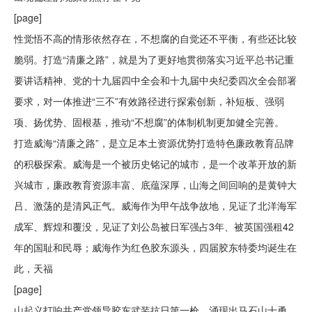
[page]
性觉悟不高的情形依然存在，不想腐的自觉还不平衡，有些还比较
脆弱。打造“清廉之路”，就是为了更好地贯彻落实习近平总书记重
要讲话精神、党的十九届四中全会和十九届中央纪委四次全会部署
要求，对一体推进“三不”有效路径进行探索创新，补短板、强弱
项、扬优势、固根基，推动“不想腐”的体制机制更加健全完善。
打造威海“清廉之路”，是立足本土资源优势打造特色廉政教育品牌
的积极探索。威海是一个被历史铭记的城市，是一个改革开放的新
兴城市，廉政教育资源丰富、底蕴深厚，山海之间回响的是黄钟大
吕、激荡的是清风正气。威海作为甲午战争故地，见证了北洋海军
成军、辉煌和覆没，见证了刘公岛被日军强占3年、被英国强租42
年的国耻和民辱；威海作为红色胶东源头，四届胶东特委均诞生在
此，天福
[page]
山起义打响共产党领导胶东武装抗日第一枪，涌现出马石山十勇