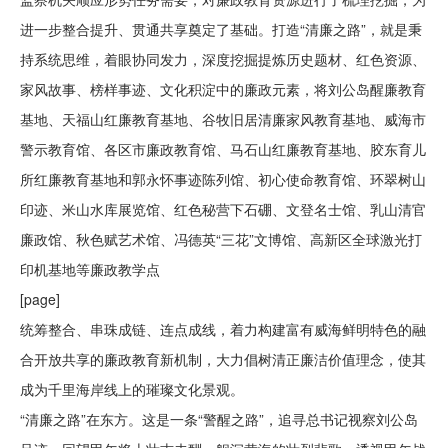
进一步整合提升、贯通共享奠定了基础。打造“清廉之路”，就是秉
持系统思维，着眼协同发力，深度挖掘提炼历史题材、红色资源、
家风故事、榜样事迹、文化积淀中的廉政元素，将刘公岛醒廉教育
基地、天福山红廉教育基地、谷牧旧居清廉家风教育基地、威海市
警示教育馆、各区市廉政教育馆、马石山红廉教育基地、胶东育儿
所红廉教育基地和郭永怀事迹陈列馆、初心使命教育馆、环翠树山
印迹、米山水库展览馆、红色秘营下石硼、文登名士馆、乳山清官
廉政馆、秋色赋艺术馆、冯德英“三花”文博馆、高新区全球激光打
印机基地等廉政教学点
[page]
统筹整合、串珠成链、连点成线，着力构建富有威海鲜明特色的融
合开放共享的廉政教育新机制，大力倡树清正廉洁价值理念，使其
成为千里海岸线上的璀璨文化景观。
“清廉之路”在东方。这是一条“警醒之路”，追寻总书记视察刘公岛