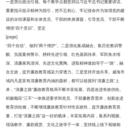
一是突出政治引领。每个教学点都坚持以习近平总书记重要讲话、
重要指示批示精神为指引，把不忘初心、牢记使命作为加强党的建
设的永恒课题和全体党员、干部的终身课题，引导党员、干部不断
增强“四个意识”、坚定
[page]
“四个自信”、做到“两个维护”。二是强化集成融合。集历史教训警
醒、负面案例警示、榜样先进引领、红色基因传承、军民鱼水情
深、清廉家风浸润、先进文化熏陶、进取精神激励等于一“路”，融
合文旅，提升廉政教育感染力穿透力。三是坚持开放共享。威海市
域内凡是富有清廉教育内涵的题材，都可以链接到“清廉之路”上
来，“清廉之路”廉政教育格局不断丰富拓展。四是改进有效供给。
积极顺应“三不”一体推进要求和党员、干部廉教育需求，创新改进
教育供给侧，不断增强廉政教育针对性实效性，提升廉政教育质
量，打造“清廉之路”这一好的载体，丰富拓展内容，集系列视频、
现场教学、廉剧观赏、文化之旅等于一体，坚持线上线下相辅相