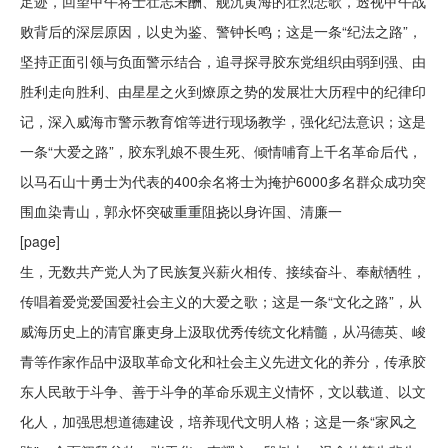
足迹，回望甲午将士壮志未酬、舰沉黄海的壮烈悲歌，透视甲午战
败背后的深层原因，以史为鉴、警钟长鸣；这是一条“纪法之路”，
坚持正面引领与负面警示结合，追寻探寻胶东党组织由弱到强、由
胜利走向胜利、由星星之火到燎原之势的发展壮大历程中的纪律印
记，深入威海市警示教育馆等进行现场教学，强化纪法意识；这是
一条“大爱之路”，胶东乳娘不畏生死、倾情哺育上千名革命后代，
以马石山十勇士为代表的400余名将士为掩护6000多名群众成功突
围血染青山，郭永怀突破重重阻挠以身许国、清廉一
[page]
生，无数共产党人为了民族复兴薪火相传、接续奋斗、奉献牺牲，
传唱着爱党爱国爱社会主义的大爱之歌；这是一条“文化之路”，从
威海历史上的清官廉吏身上汲取优秀传统文化精髓，从冯德英、峻
青等作家作品中汲取革命文化和社会主义先进文化的养分，传承胶
东人民敢于斗争、善于斗争的革命乐观主义情怀，文以载道、以文
化人，加强思想道德建设，培养现代文明人格；这是一条“家风之