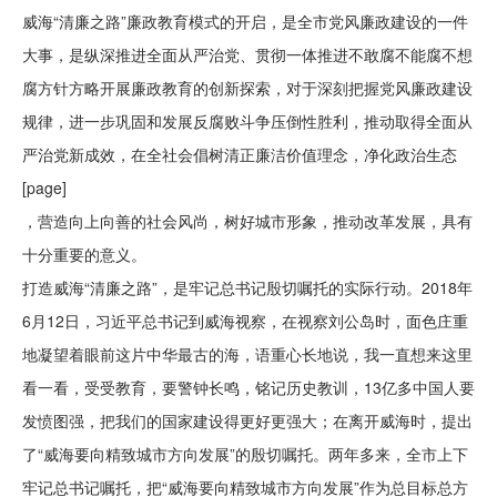
威海“清廉之路”廉政教育模式的开启，是全市党风廉政建设的一件
大事，是纵深推进全面从严治党、贯彻一体推进不敢腐不能腐不想
腐方针方略开展廉政教育的创新探索，对于深刻把握党风廉政建设
规律，进一步巩固和发展反腐败斗争压倒性胜利，推动取得全面从
严治党新成效，在全社会倡树清正廉洁价值理念，净化政治生态
[page]
，营造向上向善的社会风尚，树好城市形象，推动改革发展，具有
十分重要的意义。
打造威海“清廉之路”，是牢记总书记殷切嘱托的实际行动。2018年
6月12日，习近平总书记到威海视察，在视察刘公岛时，面色庄重
地凝望着眼前这片中华最古的海，语重心长地说，我一直想来这里
看一看，受受教育，要警钟长鸣，铭记历史教训，13亿多中国人要
发愤图强，把我们的国家建设得更好更强大；在离开威海时，提出
了“威海要向精致城市方向发展”的殷切嘱托。两年多来，全市上下
牢记总书记嘱托，把“威海要向精致城市方向发展”作为总目标总方