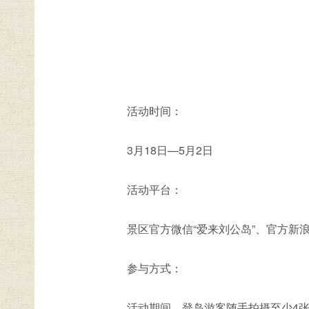
活动时间：
3月18日—5月2日
活动平台：
景区官方微信“爱来刘公岛”、官方新浪
参与方式：
活动期间，登岛游客随手拍摄至少4张“