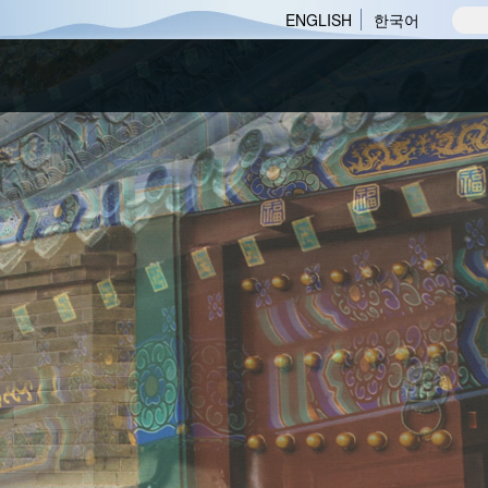
ENGLISH
한국어