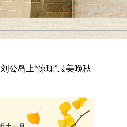
刘公岛上“惊现”最美晚秋