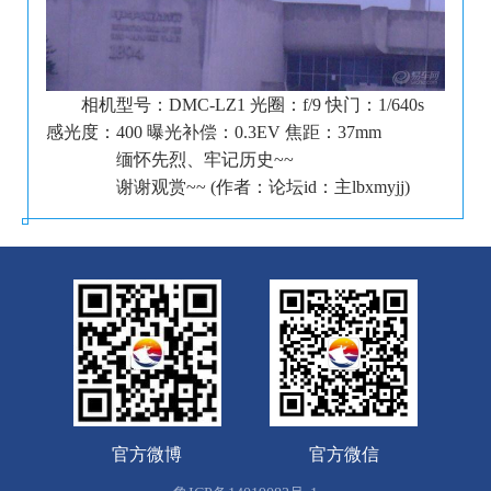
相机型号：DMC-LZ1 光圈：f/9 快门：1/640s
感光度：400 曝光补偿：0.3EV 焦距：37mm
缅怀先烈、牢记历史~~
谢谢观赏~~ (作者：论坛id：主lbxmyjj)
官方微博
官方微信