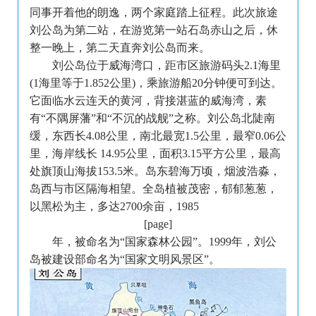
同事开着他的朗逸，两个家庭踏上征程。此次旅途
刘公岛为第二站，在游览第一站石岛赤山之后，休
整一晚上，第二天直奔刘公岛而来。
刘公岛位于威海湾口，距市区旅游码头2.1海里
(1海里等于1.852公里)，乘旅游船20分钟便可到达。
它面临水云连天的黄河，背接湛蓝的威海湾，素
有“不隅屏藩”和“不沉的战舰”之称。刘公岛北陡南
缓，东西长4.08公里，南北最宽1.5公里，最窄0.06公
里，海岸线长 14.95公里，面积3.15平方公里，最高
处旗顶山海拔153.5米。岛东碧海万顷，烟波浩淼，
岛西与市区隔海相望。全岛植被茂密，郁郁葱葱，
以黑松为主，多达2700余亩，1985
[page]
年，被命名为“国家森林公园”。1999年，刘公
岛被建设部命名为“国家文明风景区”。