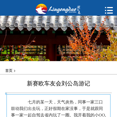
首页

购票
概况
动态
指南
首页
>
建议
新赛欧车友会刘公岛游记
ENGLISH
한국어
七月的某一天，天气炎热，同事一家三口
鼓动我们出去玩，正好假期在家没事，于是就跟同
事一家一起自驾去省内玩了一圈。我开着我的小OO,