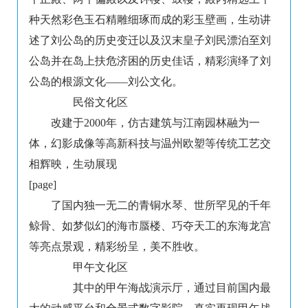
种天然彩色玉石精雕细琢而成的彩玉壁画，生动讲
述了刘公岛的历史变迁以及汉末皇子刘民漂泊至刘
公岛并在岛上扶危济困的历史佳话，精彩演绎了刘
公岛的根源文化――刘公文化。
民俗文化区
改建于2000年，仿古建筑与江南园林融为一
体，幻影成像等高新科技与温州欧塑等传统工艺交
相辉映，生动展现
[page]
了国内独一无二的青铜水琴、世所罕见的千年
鲸骨、如梦似幻的海市蜃楼、巧夺天工的东海龙宫
等亮点景观，精彩纷呈，美不胜收。
甲午文化区
其中的甲午海战演示厅，通过目前国内最