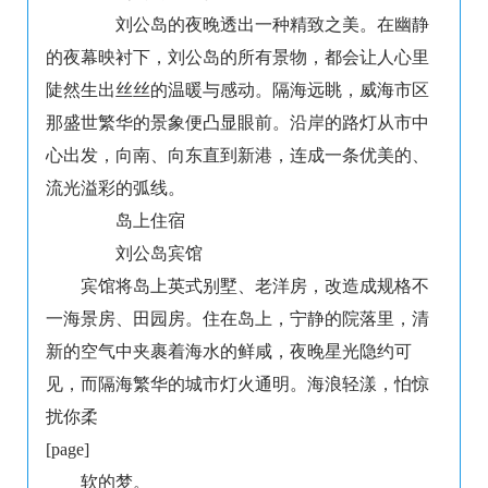
刘公岛的夜晚透出一种精致之美。在幽静
的夜幕映衬下，刘公岛的所有景物，都会让人心里
陡然生出丝丝的温暖与感动。隔海远眺，威海市区
那盛世繁华的景象便凸显眼前。沿岸的路灯从市中
心出发，向南、向东直到新港，连成一条优美的、
流光溢彩的弧线。
岛上住宿
刘公岛宾馆
宾馆将岛上英式别墅、老洋房，改造成规格不
一海景房、田园房。住在岛上，宁静的院落里，清
新的空气中夹裹着海水的鲜咸，夜晚星光隐约可
见，而隔海繁华的城市灯火通明。海浪轻漾，怕惊
扰你柔
[page]
软的梦。