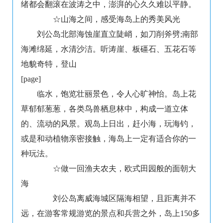
绪都会翻滚在波涛之中，澎湃的心久久难以平静。
☆山海之间，感受海岛上的秀美风光
刘公岛北部海蚀崖直立陡峭，如刀削斧劈;南部
海滩绵延，水清沙洁。听涛崖、板礓石、五花石等
地貌奇特，登山
[page]
临水，饱览壮丽景色，令人心旷神怡。岛上花
草郁郁葱葱，各类鸟兽栖息林中，构成一道立体
的、流动的风景。观岛上日出，赶小海，玩海钓，
或是和动植物亲密接触，海岛上一定有适合你的一
种玩法。
☆做一回渔夫农夫，欧式田园般的面朝大
海
刘公岛离威海城区隔海相望，且距离并不
远，在游客常规游览的景点和兵营之外，岛上150多