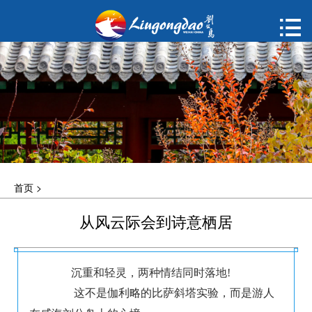
首页

购票
概况
动态
指南
首页
>
建议
从风云际会到诗意栖居
ENGLISH
한국어
沉重和轻灵，两种情结同时落地!
这不是伽利略的比萨斜塔实验，而是游人