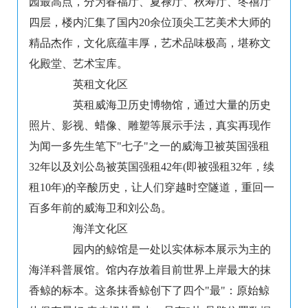
园最高点，分为春福厅、夏禄厅、秋寿厅、冬禧厅
四层，楼内汇集了国内20余位顶尖工艺美术大师的
精品杰作，文化底蕴丰厚，艺术品味极高，堪称文
化殿堂、艺术宝库。
英租文化区
英租威海卫历史博物馆，通过大量的历史
照片、影视、蜡像、雕塑等展示手法，真实再现作
为闻一多先生笔下"七子"之一的威海卫被英国强租
32年以及刘公岛被英国强租42年(即被强租32年，续
租10年)的辛酸历史，让人们穿越时空隧道，重回一
百多年前的威海卫和刘公岛。
海洋文化区
园内的鲸馆是一处以实体标本展示为主的
海洋科普展馆。馆内存放着目前世界上岸最大的抹
香鲸的标本。这条抹香鲸创下了四个"最"：原始鲸