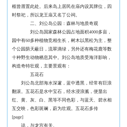
柩曾厝置此处。后来岛上居民在庙内设其牌位，四
时祭祀，所以龙王庙又名丁公祠。
二、刘公岛公园：森林与地质奇观
刘公岛国家森林公园占地面积4000多亩，
园中有60多种植物竞相生长，树木以黑松为主，整
个公园荫天蔽日，流翠滴绿，另外还有梅花鹿等数
十种野生动物栖息其中。刘公岛地质受海洋影响，
构造奇特壮观，主要景观有：
五花石
刘公岛北部海水深邃，蓝中透黑，经常有巨浪
翻滚。五花石是水中宝石，经水浸浪溅，便显出
红、黄、灰、白、黑等不同色彩，与蓝天、碧水相
互交映，色彩斑斓，蔚为壮观。五花石多传
[page]
说，与龙宫有关。