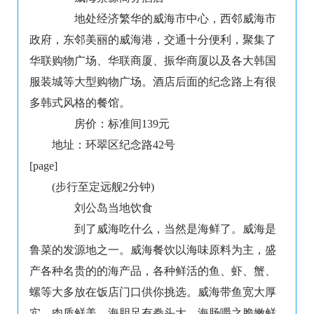
地处经济繁华的威海市中心，西邻威海市
政府，东邻美丽的威海港，交通十分便利，聚集了
华联购物广场、华联商厦、振华商厦以及各大韩国
服装城等大型购物广场。酒店后面的纪念路上有很
多韩式风格的餐馆。
房价：标准间139元
地址：环翠区纪念路42号
[page]
(步行至定远舰2分钟)
刘公岛当地饮食
到了威海吃什么，当然是海鲜了。威海是
鲁菜的发源地之一。威海餐饮以海味原料为主，盛
产各种名贵的的海产品，各种鲜活的鱼、虾、蟹、
螺等大多放在饭店门口供你挑选。威海带鱼宽大厚
实、肉质鲜美，海胆足有拳头大，海肠嚼之脆嫩鲜