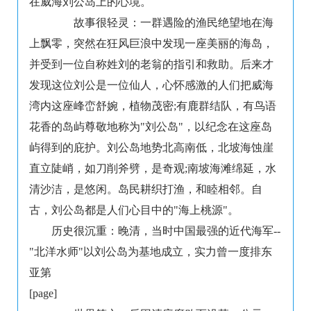
在威海刘公岛上的心境。
故事很轻灵：一群遇险的渔民绝望地在海
上飘零，突然在狂风巨浪中发现一座美丽的海岛，
并受到一位自称姓刘的老翁的指引和救助。后来才
发现这位刘公是一位仙人，心怀感激的人们把威海
湾内这座峰峦舒婉，植物茂密;有鹿群结队，有鸟语
花香的岛屿尊敬地称为"刘公岛"，以纪念在这座岛
屿得到的庇护。刘公岛地势北高南低，北坡海蚀崖
直立陡峭，如刀削斧劈，是奇观;南坡海滩绵延，水
清沙洁，是悠闲。岛民耕织打渔，和睦相邻。自
古，刘公岛都是人们心目中的"海上桃源"。
历史很沉重：晚清，当时中国最强的近代海军--
"北洋水师"以刘公岛为基地成立，实力曾一度排东
亚第
[page]