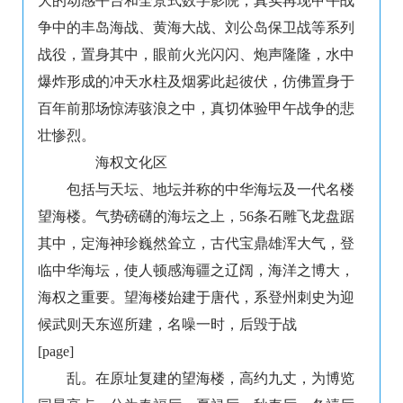
大的动感平台和全景式数字影院，真实再现甲午战
争中的丰岛海战、黄海大战、刘公岛保卫战等系列
战役，置身其中，眼前火光闪闪、炮声隆隆，水中
爆炸形成的冲天水柱及烟雾此起彼伏，仿佛置身于
百年前那场惊涛骇浪之中，真切体验甲午战争的悲
壮惨烈。
海权文化区
包括与天坛、地坛并称的中华海坛及一代名楼
望海楼。气势磅礴的海坛之上，56条石雕飞龙盘踞
其中，定海神珍巍然耸立，古代宝鼎雄浑大气，登
临中华海坛，使人顿感海疆之辽阔，海洋之博大，
海权之重要。望海楼始建于唐代，系登州刺史为迎
候武则天东巡所建，名噪一时，后毁于战
[page]
乱。在原址复建的望海楼，高约九丈，为博览