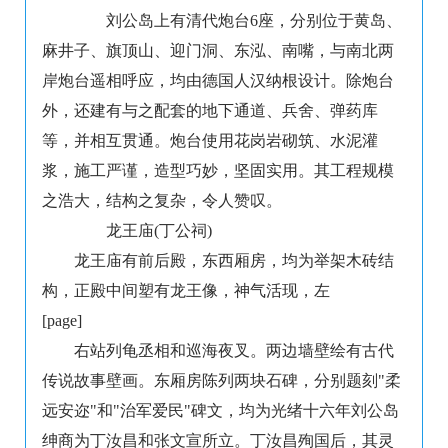
刘公岛上有清代炮台6座，分别位于黄岛、
麻井子、旗顶山、迎门洞、东泓、南嘴，与南北两
岸炮台遥相呼应，均由德国人汉纳根设计。除炮台
外，还建有与之配套的地下通道、兵舍、弹药库
等，并相互贯通。炮台使用花岗岩砌筑、水泥灌
浆，施工严谨，造型巧妙，坚固实用。其工程规模
之浩大，结构之复杂，令人赞叹。
龙王庙(丁公祠)
龙王庙有前后殿，东西厢房，均为举架木砖结
构，正殿中间塑有龙王像，神气活现，左
[page]
右站列龟丞相和巡海夜叉。两边墙壁绘有古代
传说故事壁画。东厢房陈列两块石碑，分别题刻"柔
远安迩"和"治军爱民"碑文，均为光绪十六年刘公岛
绅商为丁汝昌和张文宣所立。丁汝昌殉国后，其灵