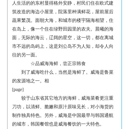
人生活的的东村显得格外安静，村民们住在欧式建
筑改造的海边小屋里，院落里种满鲜花，屋前屋后
蔬果繁茂。面朝大海，和城市的楼宇隔海相望，住
在岛上，像一个住在绿野田园里的农夫。晨曦的海
面，无际的海云，辽阔的星空，这一切，都在离城
市不远的岛屿上，这是刘公岛不为人知，却令人向
往的另一面。
☆品威海海鲜，尝正宗韩食
到了威海吃什么，当然是海鲜了。威海是鲁菜
的发源地之一。相
[page]
较于山东省其它地方的海鲜，威海菜肴更注重
刀功，以清鲜、脆嫩和原汁原味见长，对小海货的
制作独具特色。另外，威海是中国最早与韩国通航
的城市，韩国餐馆也是威海餐饮的一大特色。