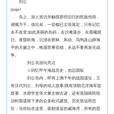
刘公
[page]
岛上，游人造访并触摸那些旧日的民族伤痕，
感慨万千，俱往矣，一切都已尘埃落定，只有记忆
永不改变;如此美丽的岛屿，去沙滩漫步，在晨曦观
日。黄昏听海，沉浸在密林、风动、鸟鸣及山静海
平的天籁之中，惟愿世事安稳，永远不要再发生战
争。
刘公岛游玩亮点
☆回忆甲午海战历史，勿忘国耻
刘公岛内，即有上溯千年的战国遗址，又
有汉代刘公、刘母的动人故事;既有清朝北洋海军提
督署、水师学堂等大量文物古迹，还有英国殖民统
治时期遗留下来的众多欧式建筑。历史悠远而悲
壮，当你站在这里，面朝湛蓝的威海湾，所有的思