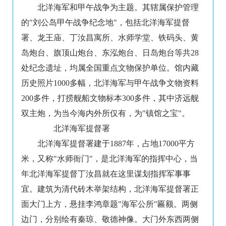
北洋海军和甲午战争为主题。其辖属保护管理
的"刘公岛甲午战争纪念地"，包括北洋海军提督
署、龙王庙、丁汝昌寓所、水师学堂、铁码头、黄
岛炮台、旗顶山炮台、东泓炮台、日岛炮台等共28
处纪念遗址，均属全国重点文物保护单位。馆内藏
历史照片1000多幅，北洋海军与甲午战争文物资料
200多件，打捞舰船文物标本300多件，其中济远舰
双主炮，为当今海内外所仅有，为"镇馆之宝"。
北洋海军提督署
北洋海军提督署建于1887年，占地17000平方
米，又称"水师衙门"，是北洋海军的指挥中心，当
年北洋海军提督丁汝昌就在这里谋划指挥军事事
宜。建筑为清代砖木举架结构，北洋海军提督署正
面大门上方，悬挂李鸿章题"海军公所"匾额。两侧
边门，分别绘有秦琼、敬德神像。大门外东西两侧