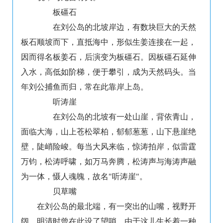
板礓石
在刘公岛的北坡岸边，有数块巨大的天然
板石顺坡而下，直抵海中，形似生姜连接在一起，
因而得名板姜石，后演变为板礓石。因板礓石延伸
入水，高低如阶梯，便于攀引，成为天然码头。当
年刘公捕鱼而归，常在此靠岸上岛。
听涛崖
在刘公岛的北坡有一处山崖，背依青山，
面临大海，山上苍松翠柏，郁郁葱葱，山下悬崖绝
壁，陡峭险峻。每当大风来临，惊涛拍岸，似雷霆
万钧，松涛呼啸，如万马奔腾，松涛声与海涛声融
为一体，慑人魂魄，故名"听涛崖"。
贝草嘴
在刘公岛的最北端，有一突出的山嘴，视野开
阔，明清时曾在此设了望哨。由于这儿生长着一种