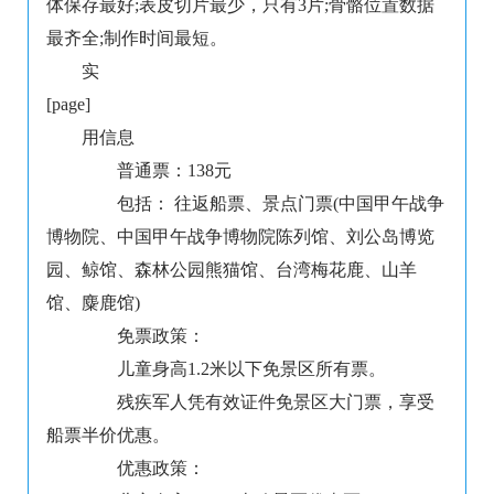
体保存最好;表皮切片最少，只有3片;骨骼位置数据
最齐全;制作时间最短。
实
[page]
用信息
普通票：138元
包括： 往返船票、景点门票(中国甲午战争
博物院、中国甲午战争博物院陈列馆、刘公岛博览
园、鲸馆、森林公园熊猫馆、台湾梅花鹿、山羊
馆、麋鹿馆)
免票政策：
儿童身高1.2米以下免景区所有票。
残疾军人凭有效证件免景区大门票，享受
船票半价优惠。
优惠政策：