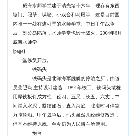
威海水师学堂建于清光绪十六年，现存有东西
辕门、照壁、堞墙、小戏台和马厩等，这是目前国
内唯一一处有迹可寻的水师学堂。中日甲午战争
后，刘公岛陷落，水师学堂也毁于战火。2004年6月
威海水师学
[page]
堂修复开放。
铁码头
铁码头是北洋海军舰艇的停泊之所，由道
员龚照玙 主持设计建造，1891年竣工。铁码头墩桩
用厚铁板钉成方柱，径四、五尺，长五、六丈，中
间灌入水泥，凝结如石，直入海底，涨潮时可停靠
万吨轮船。甲午战争后，码头虽然几经维修改造，
但基本维持原貌。至今仍为人民海军所使用。
炮台