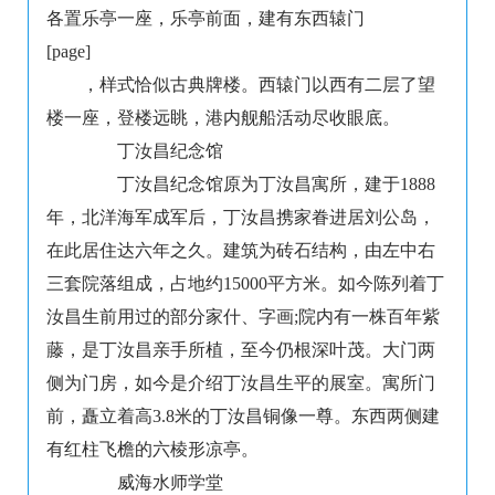
各置乐亭一座，乐亭前面，建有东西辕门
[page]
，样式恰似古典牌楼。西辕门以西有二层了望
楼一座，登楼远眺，港内舰船活动尽收眼底。
丁汝昌纪念馆
丁汝昌纪念馆原为丁汝昌寓所，建于1888
年，北洋海军成军后，丁汝昌携家眷进居刘公岛，
在此居住达六年之久。建筑为砖石结构，由左中右
三套院落组成，占地约15000平方米。如今陈列着丁
汝昌生前用过的部分家什、字画;院内有一株百年紫
藤，是丁汝昌亲手所植，至今仍根深叶茂。大门两
侧为门房，如今是介绍丁汝昌生平的展室。寓所门
前，矗立着高3.8米的丁汝昌铜像一尊。东西两侧建
有红柱飞檐的六棱形凉亭。
威海水师学堂