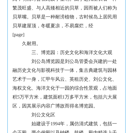
繁茂旺盛、与人高矮相近的贝草，因而被人们称为
贝草嘴。贝草是一种耐涝植物，古时候岛上居民用
贝草建屋顶，冬暖夏凉，不易腐烂，经
[page]
久耐用。
三、博览园：历史文化和海洋文化大观
刘公岛博览园是刘公岛管委会兴建的一处
融历史文化与影视科技于一体，集古典建筑与园林
艺术于一身，汇甲午风云、英租历史、刘公文化、
海权文化、海洋文化于一园的综合性景观，占地面
积5万平方米，建筑面积1万多平方米，包括六大展
区，因其展示内容广博故而得名博览园。
刘公文化区
始建设于1994年，属仿清式建筑，包括一
个正殿、两个偏殿以及钟楼、鼓楼，殿内精选上千