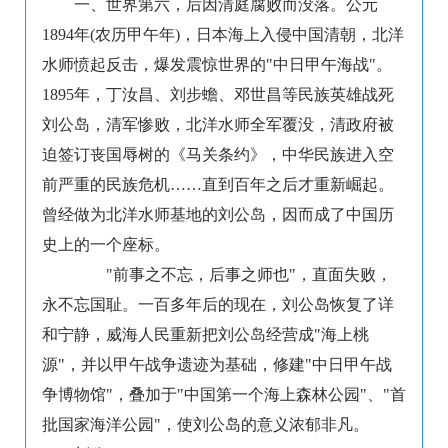
一、世界第六，后因清庭腐败而没落。公元
1894年(农历甲午年)，日本海上入侵中国清朝，北洋
水师愤起反击，爆发震惊世界的"中日甲午海战"。
1895年，丁汝昌、刘步蟾、邓世昌等民族英雄战死
刘公岛，清军惨败，北洋水师全军覆没，清政府被
迫签订丧国辱树的《马关条约》，中华民族进入空
前严重的民族危机……直到百年之后才重新崛起。
曾经做为北洋水师基地的刘公岛，因而成了中国历
史上的一个座标。
"前事之不忘，后事之师也"，直面失败，
永不忘国耻。一百多年后的现在，刘公岛恢复了详
和宁静，威海人民重新把刘公岛经营成"海上桃
源"，并以甲午战争遗迹为基础，修建"中日甲午战
争博物馆"，叠加于"中国第一个海上森林公园"、"首
批国家海洋公园"，使刘公岛的意义浓郁非凡。