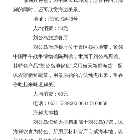
修独具特色，为半露天式环境，游客在品尝海
鲜的同时，还可欣赏海边美景。
地址：海滨北路48号
人均消费：50元
刘公岛旅游餐厅
刘公岛旅游餐厅位于景区核心地带，紧邻
中国甲午战争博物馆陈列馆，隶属于刘公岛宾馆。
其特色产品"刘公岛地锅鱼"采用当天新鲜海货，配
以农家新鲜蔬菜，用最原始的方法炖煮出来，鱼香
饼吃起来味道鲜美。
人均消费：60元
电话：0631-5339600 0631-5160858
海鲜大排档
刘公岛海鲜大排档隶属于刘公岛宾馆，以
海鲜饮食为特色。所用原材料皆产自威海本地，以