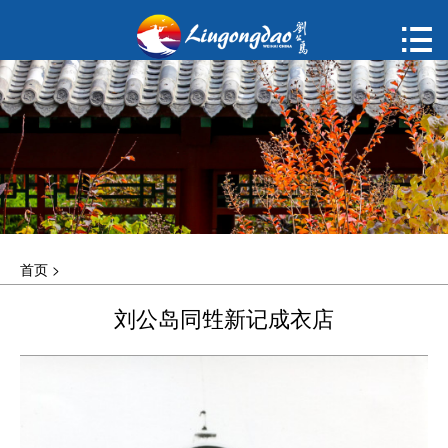
首页

购票
概况
动态
指南
首页
>
建议
刘公岛同甡新记成衣店
ENGLISH
한국어