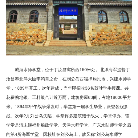
威海水师学堂，位于丁汝昌寓所西150米处。北洋海军提督丁
汝昌奉北洋大臣李鸿章之命，在刘公岛西端择购民地，兴建水师学
堂，1889年开工，次年建成，当年即招收36名驾驶学生授课。共
花费购地银、工料银合计近万两，建筑房屋63间，占地18000平方
米。1894年甲午战争爆发时，学堂第一届学生毕业，派登各舰参
战。次年2月刘公岛失陷，学堂许多建筑毁于战火，学堂停办。该
学堂是清末继福州船政学堂、天津水师学堂、广东水陆师学堂之后
的第4所海军学堂，因校址在刘公岛上，故又称“刘公岛水师学