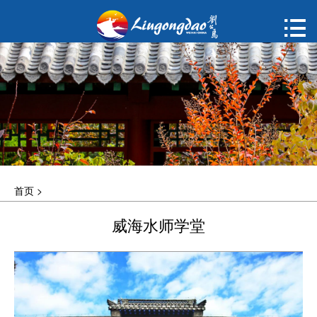
首页

购票
概况
动态
指南
首页
>
建议
威海水师学堂
ENGLISH
한국어