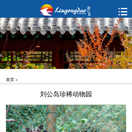
首页

购票
概况
动态
指南
首页
>
建议
刘公岛珍稀动物园
ENGLISH
한국어