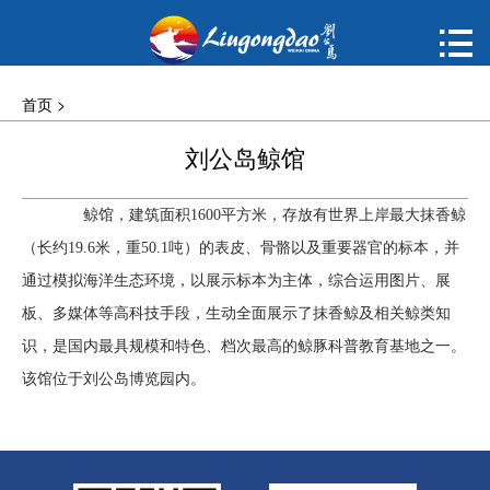
首页

购票
首页
>
概况
刘公岛鲸馆
动态
鲸馆，建筑面积1600平方米，存放有世界上岸最大抹香鲸
（长约19.6米，重50.1吨）的表皮、骨骼以及重要器官的标本，并
指南
通过模拟海洋生态环境，以展示标本为主体，综合运用图片、展
建议
板、多媒体等高科技手段，生动全面展示了抹香鲸及相关鲸类知
识，是国内最具规模和特色、档次最高的鲸豚科普教育基地之一。
ENGLISH
该馆位于刘公岛博览园内。
한국어