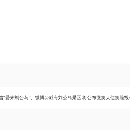
）、官方微信“爱来刘公岛”、微博@威海刘公岛景区 将公布微笑大使笑脸投