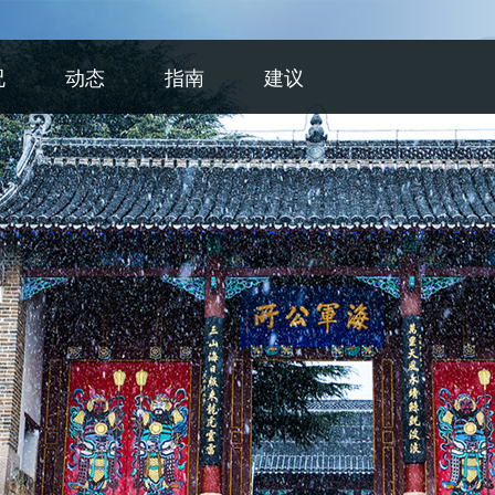
况
动态
指南
建议