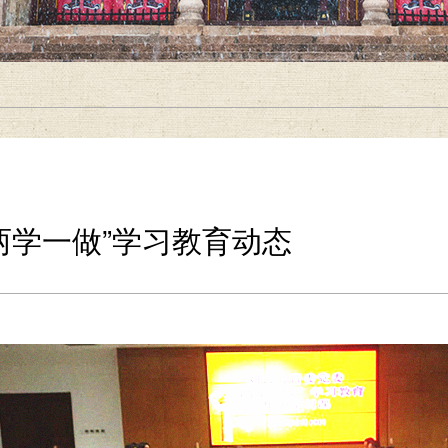
两学一做”学习教育动态