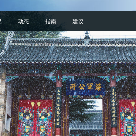
况
动态
指南
建议