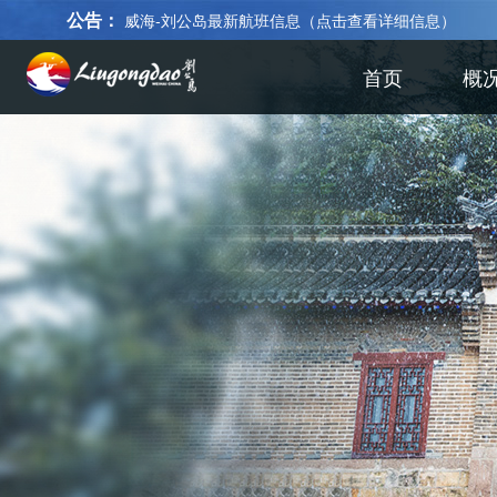
公告：
威海-刘公岛最新航班信息（点击查看详细信息）
首页
概