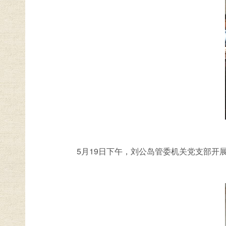
5月19日下午，刘公岛管委机关党支部开展“