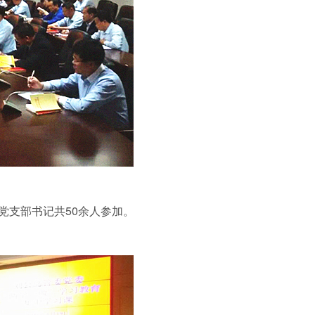
党支部书记共50余人参加。