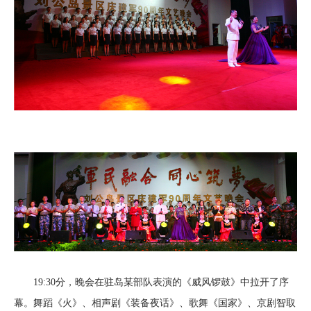
19:30分，晚会在驻岛某部队表演的《威风锣鼓》中拉开了序
幕。舞蹈《火》、相声剧《装备夜话》、歌舞《国家》、京剧智取