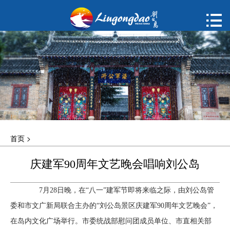
首页

购票
概况
动态
指南
首页
>
建议
庆建军90周年文艺晚会唱响刘公岛
ENGLISH
7月28日晚，在“八一”建军节即将来临之际，由刘公岛管
한국어
委和市文广新局联合主办的“刘公岛景区庆建军90周年文艺晚会”，
在岛内文化广场举行。市委统战部慰问团成员单位、市直相关部