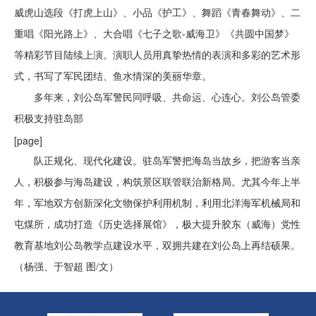
威虎山选段《打虎上山》、小品《护工》、舞蹈《青春舞动》、二
重唱《阳光路上》、大合唱《七子之歌-威海卫》《共圆中国梦》
等精彩节目陆续上演。演职人员用真挚热情的表演和多彩的艺术形
式，书写了军民团结、鱼水情深的美丽华章。
多年来，刘公岛军警民同呼吸、共命运、心连心。刘公岛管委
积极支持驻岛部
[page]
队正规化、现代化建设。驻岛军警把海岛当故乡，把游客当亲
人，积极参与海岛建设，构筑景区联管联治新格局。尤其今年上半
年，军地双方创新深化文物保护利用机制，利用北洋海军机械局和
屯煤所，成功打造《历史选择展馆》，极大提升胶东（威海）党性
教育基地刘公岛教学点建设水平，双拥共建在刘公岛上再结硕果。
（杨强、于智超 图/文）