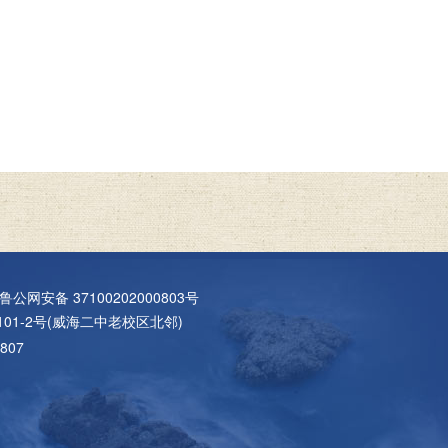
鲁公网安备 37100202000803号
01-2号(威海二中老校区北邻)
807