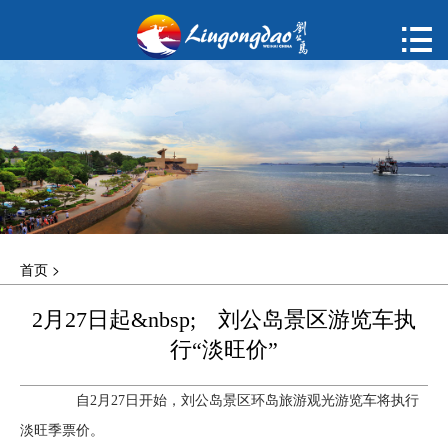
首页

购票
概况
动态
指南
首页
>
建议
2月27日起&nbsp; 刘公岛景区游览车执
ENGLISH
行“淡旺价”
한국어
自2月27日开始，刘公岛景区环岛旅游观光游览车将执行
淡旺季票价。