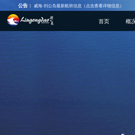
公告：
威海-刘公岛最新航班信息（点击查看详细信息）
首页
概