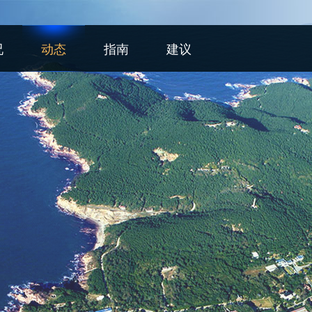
况
动态
指南
建议