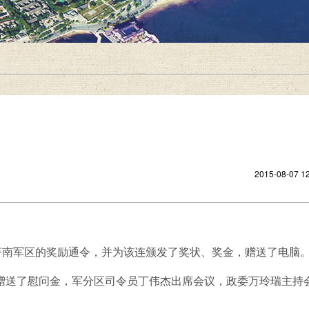
2015-08-07 12
南军区的奖励通令，并为该连颁发了奖状、奖金，赠送了电脑
赠送了慰问金，军分区司令员丁伟杰出席会议，政委万玲瑞主持