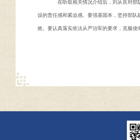
在听取相关情况介绍后，刘从良对部队建
设的责任感和紧迫感。要强基固本，坚持部队
效。要认真落实依法从严治军的要求，克服侥