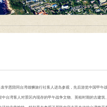
袁学恩陪同台湾雄狮旅行社客人进岛参观，先后游览中国甲午战
程中台湾客人对景区内现存的甲午战争文物、英租时期的古建筑