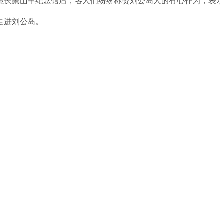
鹿长鬃山羊纪念馆后，客人们纷纷称赞刘公岛人的有心作为，表
走进刘公岛。