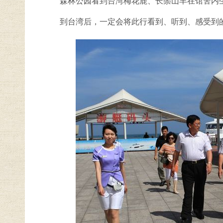
森林公园看到台湾梅花鹿、长鬃山羊在馆舍内
到台湾后，一定会将此行看到、听到、感受到