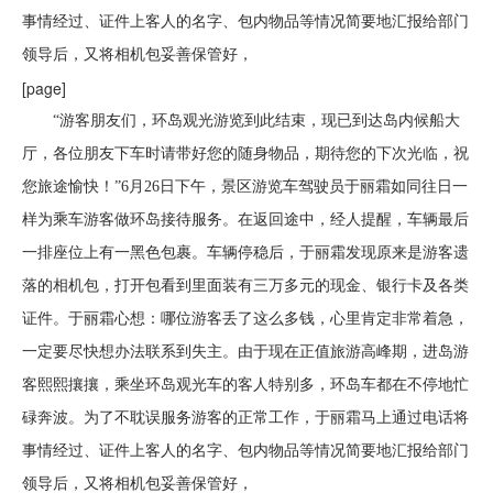
事情经过、证件上客人的名字、包内物品等情况简要地汇报给部门
领导后，又将相机包妥善保管好，
[page]
“游客朋友们，环岛观光游览到此结束，现已到达岛内候船大
厅，各位朋友下车时请带好您的随身物品，期待您的下次光临，祝
您旅途愉快！”6月26日下午，景区游览车驾驶员于丽霜如同往日一
样为乘车游客做环岛接待服务。在返回途中，经人提醒，车辆最后
一排座位上有一黑色包裹。车辆停稳后，于丽霜发现原来是游客遗
落的相机包，打开包看到里面装有三万多元的现金、银行卡及各类
证件。于丽霜心想：哪位游客丢了这么多钱，心里肯定非常着急，
一定要尽快想办法联系到失主。由于现在正值旅游高峰期，进岛游
客熙熙攘攘，乘坐环岛观光车的客人特别多，环岛车都在不停地忙
碌奔波。为了不耽误服务游客的正常工作，于丽霜马上通过电话将
事情经过、证件上客人的名字、包内物品等情况简要地汇报给部门
领导后，又将相机包妥善保管好，