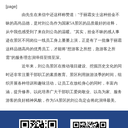
[page]
由先生在来信中还这样称赞道：“于丽霜女士这种拾金不
昧的高尚品德，是对刘公岛作为国家5A景区的品质最好的诠释，
从中我也感受到了来自刘公岛的温暖。”其实，拾金不昧的感人事
迹在景区不同岗位一线员工身上屡屡上演，正是有了一批像于丽霜
这样品德高尚的优秀员工，才能将“想游客之所想，急游客之所
需”的服务理念演绎得至情至深。
近年来，刘公岛景区在推动项目建设、挖掘历史文化的同
时还非常注重干部职工的素质教育。景区利用旅游淡季的时间，组
织开展各种培训和趣味活动，让员工在放松身心的同时，丰富内
涵，提升修养。以此培养广大干部职工爱岗敬业、以岛为家、服务
游客的良好精神风貌，作为5A景区的刘公岛定会将此演绎最美。