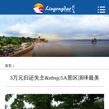
首页

购票
概况
动态
指南
首页
>
建议
3万元归还失主&nbsp;5A景区演绎最美
ENGLISH
한국어