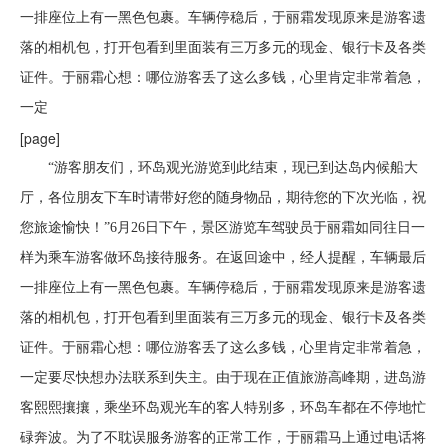
一排座位上有一黑色包裹。车辆停稳后，于丽霜发现原来是游客遗
落的相机包，打开包看到里面装有三万多元的现金、银行卡及各类
证件。于丽霜心想：哪位游客丢了这么多钱，心里肯定非常着急，
一定
[page]
“游客朋友们，环岛观光游览到此结束，现已到达岛内候船大
厅，各位朋友下车时请带好您的随身物品，期待您的下次光临，祝
您旅途愉快！”6月26日下午，景区游览车驾驶员于丽霜如同往日一
样为乘车游客做环岛接待服务。在返回途中，经人提醒，车辆最后
一排座位上有一黑色包裹。车辆停稳后，于丽霜发现原来是游客遗
落的相机包，打开包看到里面装有三万多元的现金、银行卡及各类
证件。于丽霜心想：哪位游客丢了这么多钱，心里肯定非常着急，
一定要尽快想办法联系到失主。由于现在正值旅游高峰期，进岛游
客熙熙攘攘，乘坐环岛观光车的客人特别多，环岛车都在不停地忙
碌奔波。为了不耽误服务游客的正常工作，于丽霜马上通过电话将