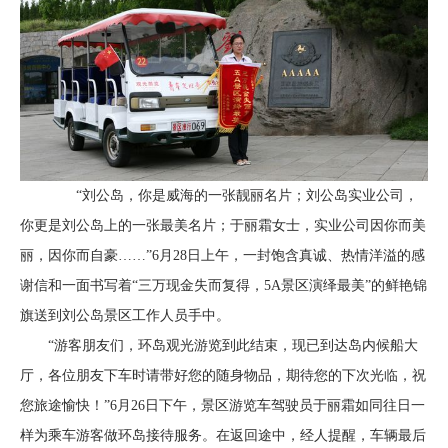
“刘公岛，你是威海的一张靓丽名片；刘公岛实业公司，
你更是刘公岛上的一张最美名片；于丽霜女士，实业公司因你而美
丽，因你而自豪……”6月28日上午，一封饱含真诚、热情洋溢的感
谢信和一面书写着“三万现金失而复得，5A景区演绎最美”的鲜艳锦
旗送到刘公岛景区工作人员手中。
“游客朋友们，环岛观光游览到此结束，现已到达岛内候船大
厅，各位朋友下车时请带好您的随身物品，期待您的下次光临，祝
您旅途愉快！”6月26日下午，景区游览车驾驶员于丽霜如同往日一
样为乘车游客做环岛接待服务。在返回途中，经人提醒，车辆最后