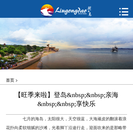
首页

购票
概况
动态
指南
首页
>
建议
【旺季来啦】登岛&nbsp;&nbsp;亲海
ENGLISH
&nbsp;&nbsp;享快乐
한국어
七月的海岛，太阳很大，天空很蓝，大海顽皮的翻滚着浪
花扑向柔软细腻的沙滩，光着脚丫沿途行走，迎面吹来的是那略带