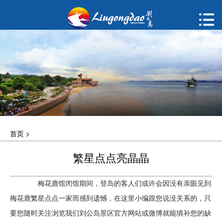
首页

购票
概况
动态
指南
首页
>
建议
繁星点点亮晶晶
ENGLISH
梅花鹿馆闭馆期间，登岛的客人们或许会因没有亲眼见到
한국어
梅花鹿繁星点点一家而感到遗憾，在这里小编跟您说没关系的，只
要您随时关注浏览我们刘公岛景区官方网站或微博就能填补您的缺