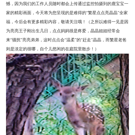
憾，因为我们的工作人员随时都会上传通过监控拍摄到的鹿宝宝一
家的精彩画面，今天将为您呈现的是难得的“繁星点点亮晶晶”全家
福，今后会有更多精彩内容，敬请关注哦！（之所以难得一见是因
为亮亮王子刚出生几日，点点妈妈很是疼爱，晶晶姐姐经常会
来“骚扰”亮亮弟弟，这时点点会“温柔”的“赶走”晶晶，而繁星老爸
则是淡定的很哪，自个儿悠闲的在庭院里散步！）