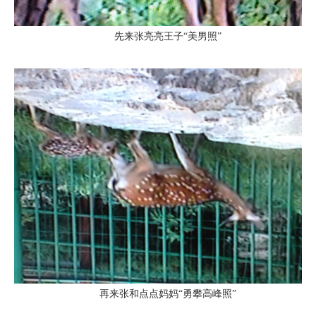
先来张亮亮王子“美男照”
再来张和点点妈妈“勇攀高峰照”