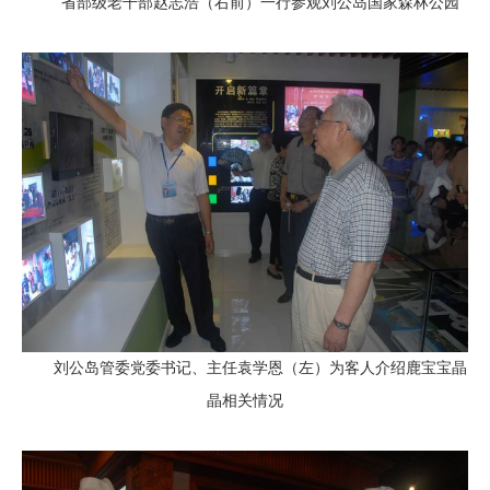
省部级老干部赵志浩（右前）一行参观刘公岛国家森林公园
刘公岛管委党委书记、主任袁学恩（左）为客人介绍鹿宝宝晶
晶相关情况