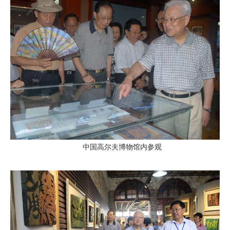
中国高尔夫博物馆内参观