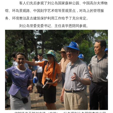
客人们先后参观了刘公岛国家森林公园、中国高尔夫博物
馆、环岛景观路、中国刻字艺术馆等景观景点，对岛上的管理服
务、环境整治及古建筑保护利用工作给予了充分肯定。
刘公岛管委党委书记、主任袁学恩陪同参观。