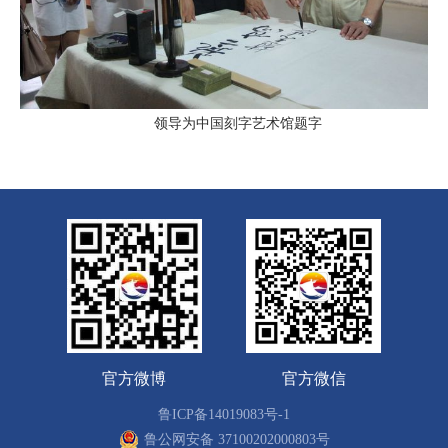
领导为中国刻字艺术馆题字
官方微博
官方微信
鲁ICP备14019083号-1
鲁公网安备 37100202000803号