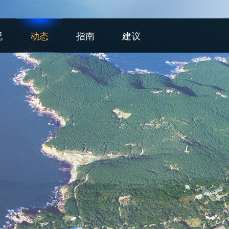
况
动态
指南
建议