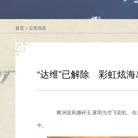
首页
>
公告信息
“达维”已解除 彩虹炫海
断涧迎风撒碎玉,雾雨当空飞彩虹。在台
中。