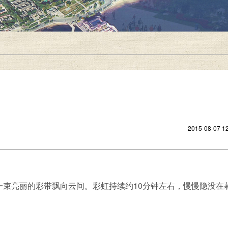
2015-08-07 12
束亮丽的彩带飘向云间。彩虹持续约10分钟左右，慢慢隐没在