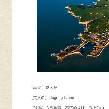
【品 名】刘公岛
【英文名】Liugong Island
【别 称】东隅屏藩、不沉的战舰、海上仙山。