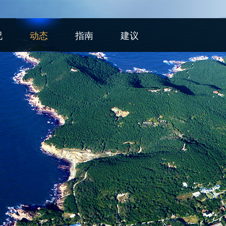
况
动态
指南
建议