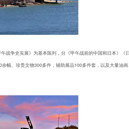
5——甲午战争史实展》为基本陈列，分《甲午战前的中国和日本》
00余幅、珍贵文物300多件，辅助展品100多件套，以及大量