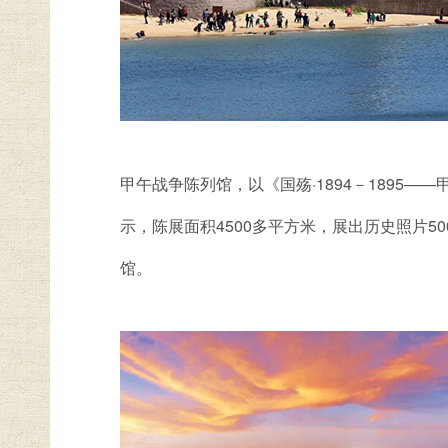
甲午战争陈列馆，以《国殇·1894－189
示，陈展面积4500多平方米，展出历史照片5
馆。