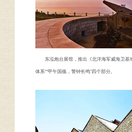
东泓炮台展馆，推出《北洋海军威海卫基地
体系”“甲午国殇，警钟长鸣”四个部分。