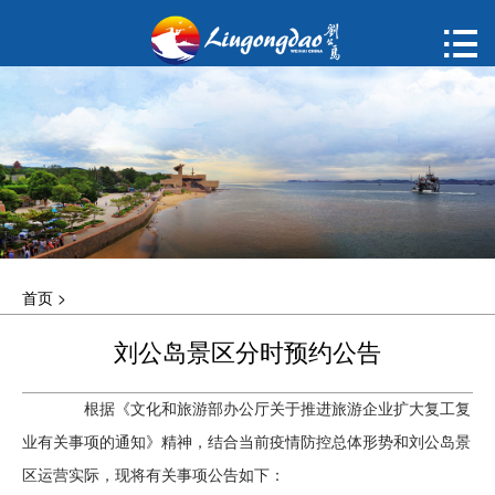
首页

购票
概况
动态
指南
首页
>
建议
刘公岛景区分时预约公告
ENGLISH
根据《文化和旅游部办公厅关于推进旅游企业扩大复工复
한국어
业有关事项的通知》精神，结合当前疫情防控总体形势和刘公岛景
区运营实际，现将有关事项公告如下：