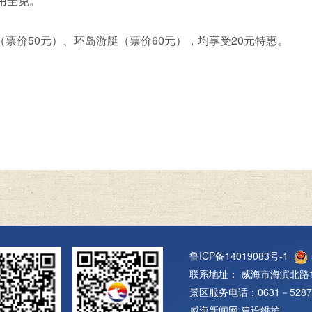
用全免。
价50元）、环岛游艇（票价60元），均享受20元特惠。
鲁ICP备14019083号-1
联系地址： 威海市海滨北路1
景区服务电话：0631－5287
威海新闻网
建设维护