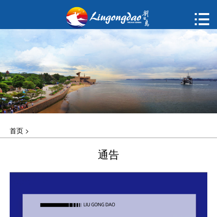
首页

购票
概况
动态
指南
首页
>
建议
通告
ENGLISH
한국어