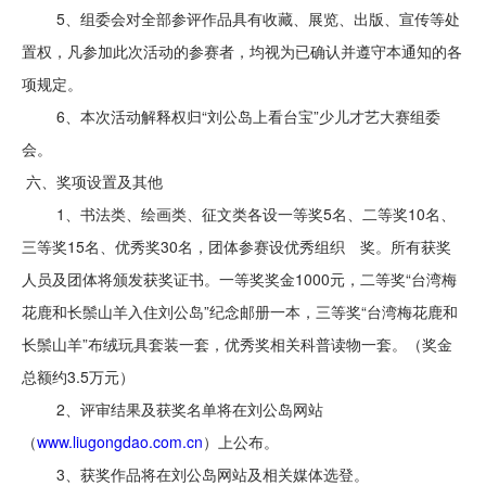
5、组委会对全部参评作品具有收藏、展览、出版、宣传等处
置权，凡参加此次活动的参赛者，均视为已确认并遵守本通知的各
项规定。
6、本次活动解释权归“刘公岛上看台宝”少儿才艺大赛组委
会。
六、奖项设置及其他
1、书法类、绘画类、征文类各设一等奖5名、二等奖10名、
三等奖15名、优秀奖30名，团体参赛设优秀组织 奖。所有获奖
人员及团体将颁发获奖证书。一等奖奖金1000元，二等奖“台湾梅
花鹿和长鬃山羊入住刘公岛”纪念邮册一本，三等奖“台湾梅花鹿和
长鬃山羊”布绒玩具套装一套，优秀奖相关科普读物一套。（奖金
总额约3.5万元）
2、评审结果及获奖名单将在刘公岛网站
（
www.liugongdao.com.cn
）上公布。
3、获奖作品将在刘公岛网站及相关媒体选登。