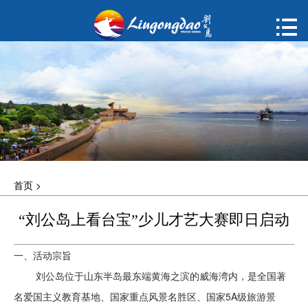
首页

购票
概况
动态
指南
首页
>
建议
“刘公岛上看台宝”少儿才艺大赛即日启动
ENGLISH
一、活动宗旨
한국어
刘公岛位于山东半岛最东端黄海之滨的威海湾内，是全国著
名爱国主义教育基地、国家重点风景名胜区、国家5A级旅游景