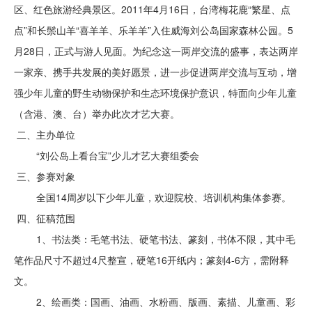
区、红色旅游经典景区。2011年4月16日，台湾梅花鹿“繁星、点
点”和长鬃山羊“喜羊羊、乐羊羊”入住威海刘公岛国家森林公园。5
月28日，正式与游人见面。为纪念这一两岸交流的盛事，表达两岸
一家亲、携手共发展的美好愿景，进一步促进两岸交流与互动，增
强少年儿童的野生动物保护和生态环境保护意识，特面向少年儿童
（含港、澳、台）举办此次才艺大赛。
二、主办单位
“刘公岛上看台宝”少儿才艺大赛组委会
三、参赛对象
全国14周岁以下少年儿童，欢迎院校、培训机构集体参赛。
四、征稿范围
1、书法类：毛笔书法、硬笔书法、篆刻，书体不限，其中毛
笔作品尺寸不超过4尺整宣，硬笔16开纸内；篆刻4-6方，需附释
文。
2、绘画类：国画、油画、水粉画、版画、素描、儿童画、彩