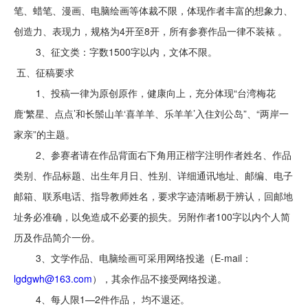
笔、蜡笔、漫画、电脑绘画等体裁不限，体现作者丰富的想象力、
创造力、表现力，规格为4开至8开，所有参赛作品一律不装裱 。
3、征文类：字数1500字以内，文体不限。
五、征稿要求
1、投稿一律为原创原作，健康向上，充分体现“台湾梅花
鹿‘繁星、点点’和长鬃山羊‘喜羊羊、乐羊羊’入住刘公岛”、“两岸一
家亲”的主题。
2、参赛者请在作品背面右下角用正楷字注明作者姓名、作品
类别、作品标题、出生年月日、性别、详细通讯地址、邮编、电子
邮箱、联系电话、指导教师姓名，要求字迹清晰易于辨认，回邮地
址务必准确，以免造成不必要的损失。另附作者100字以内个人简
历及作品简介一份。
3、文学作品、电脑绘画可采用网络投递（E-mail：
lgdgwh@163.com
），其余作品不接受网络投递。
4、每人限1—2件作品， 均不退还。