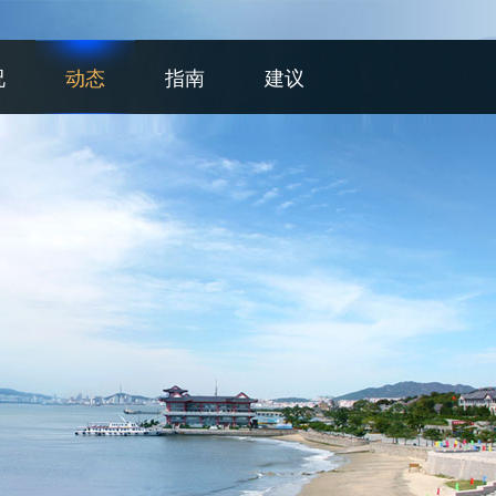
况
动态
指南
建议