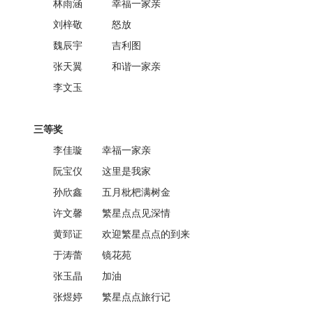
林雨涵 幸福一家亲
刘梓敬 怒放
魏辰宇 吉利图
张天翼 和谐一家亲
李文玉
三等奖
李佳璇 幸福一家亲
阮宝仪 这里是我家
孙欣鑫 五月枇杷满树金
许文馨 繁星点点见深情
黄郅证 欢迎繁星点点的到来
于涛蕾 镜花苑
张玉晶 加油
张煜婷 繁星点点旅行记