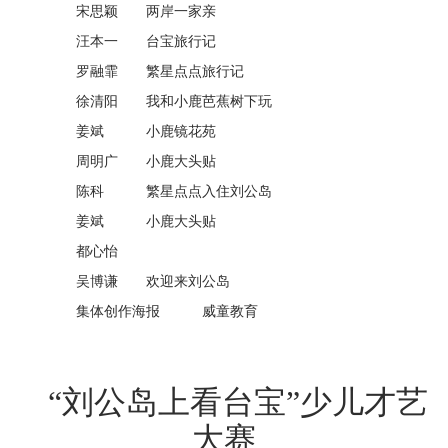
宋思颖 两岸一家亲
汪本一 台宝旅行记
罗融霏 繁星点点旅行记
徐清阳 我和小鹿芭蕉树下玩
姜斌 小鹿镜花苑
周明广 小鹿大头贴
陈科 繁星点点入住刘公岛
姜斌 小鹿大头贴
都心怡
吴博谦 欢迎来刘公岛
集体创作海报 威童教育
“刘公岛上看台宝”少儿才艺
大赛