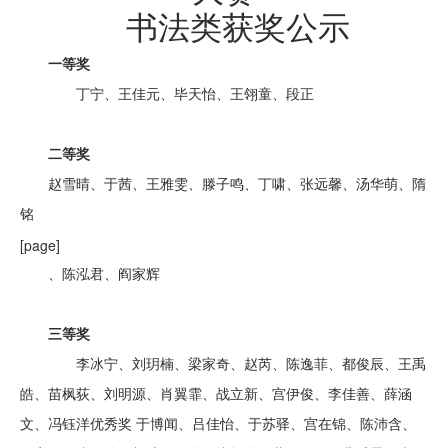
书法类获奖公示
一等奖
丁宁、王佳元、毕天怡、王翎童、段正
二等奖
赵雪晴、于茜、王雅雯、滕子鸣、丁啸、张远馨、汤华萌、隋
铭
[page]
、陈泓君、阎家辉
三等奖
李冰宁、刘玥楠、梁家奇、赵芮、陈逸菲、都俊辰、王禹
皓、苗枫荻、刘明源、肖翼霏、战立新、宫伊俊、李佳善、薛涵
文、冯钰洋优秀奖 于博闻、吕佳怡、于苏驿、宫在锦、陈沛含、