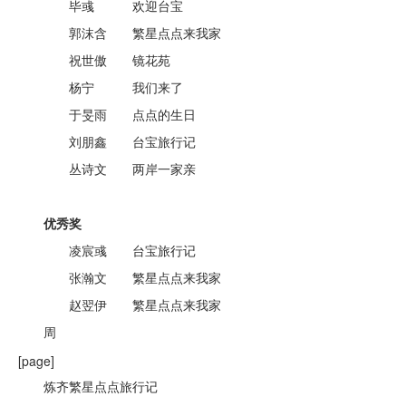
毕彧 欢迎台宝
郭沫含 繁星点点来我家
祝世傲 镜花苑
杨宁 我们来了
于旻雨 点点的生日
刘朋鑫 台宝旅行记
丛诗文 两岸一家亲
优秀奖
凌宸彧 台宝旅行记
张瀚文 繁星点点来我家
赵翌伊 繁星点点来我家
周
[page]
炼齐繁星点点旅行记