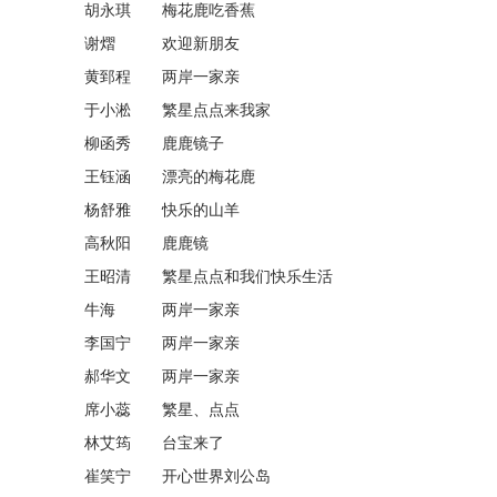
胡永琪 梅花鹿吃香蕉
谢熠 欢迎新朋友
黄郅程 两岸一家亲
于小淞 繁星点点来我家
柳函秀 鹿鹿镜子
王钰涵 漂亮的梅花鹿
杨舒雅 快乐的山羊
高秋阳 鹿鹿镜
王昭清 繁星点点和我们快乐生活
牛海 两岸一家亲
李国宁 两岸一家亲
郝华文 两岸一家亲
席小蕊 繁星、点点
林艾筠 台宝来了
崔笑宁 开心世界刘公岛