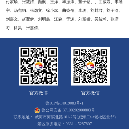
付家瑜、张筱婧、颜航、王洋、毕振洋、董子铭、、曲威霖、李涵
宇、汤尧钧、张瀚文、徐小斌、曲镜儒、李玥、刘封君、刘子渝、
刘嘉文、赵翌伊、刘明鑫、江淼、于渊、刘耀锴、吴益瀚、张潇
匀、徐昊、张嘉倩。
官方微博
官方微信
鲁ICP备14019083号-1
鲁公网安备 37100202000803号
联系地址： 威海市海滨北路101-2号(威海二中老校区北邻)
景区服务电话：0631－5287807