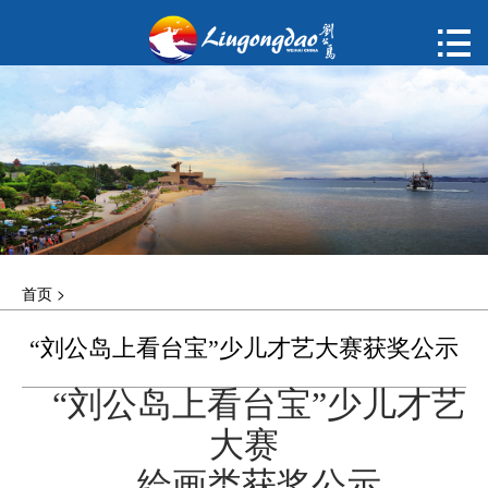
首页

购票
概况
动态
指南
首页
>
建议
“刘公岛上看台宝”少儿才艺大赛获奖公示
ENGLISH
“刘公岛上看台宝”少儿才艺
한국어
大赛
绘画类获奖公示