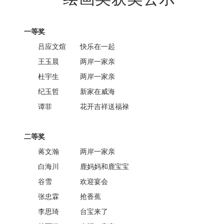
一等奖
吕应文煊 快乐在一起
王玉晨 两岸一家亲
杜宇生 两岸一家亲
纪玉哲 新家在威海
谭菲 花开吉祥送福禄
二等奖
蒋文瀚 两岸一家亲
白海川 鹿妈妈和鹿宝宝
谷雪 欢迎宴会
张忠霖 抢香蕉
李思琦 台宝来了