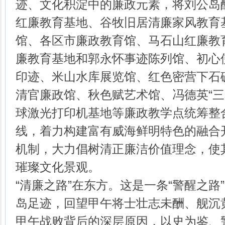
迹、文化积淀中的廉政元素，将刘公岛
红廉教育基地、谷牧旧居清廉家风教育
馆、各区市廉政教育馆、马石山红廉教
廉教育基地和郭永怀事迹陈列馆、初心
印迹、米山水库展览馆、红色密营下石
清官廉政馆、秋色赋艺术馆、冯德英“三
球激光打印机基地等廉政教学点统筹整
线，着力构建富有威海鲜明特色的融合
机制，大力倡树清正廉洁价值理念，使
璀璨文化景观。
“清廉之路”在东方。这是一条“警醒之路
岛足迹，回望甲午将士壮志未酬、舰沉
甲午战败背后的深层原因，以史为鉴、