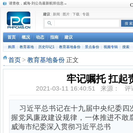
请查收，威海-刘公岛最新航班信息→
建议
|
新闻
|
图片
|
下载
|
专题
首页
概况
动态
指南
建议
购票
|
教育基地
|
历史印记1
|
教育基地备份
|
景点备份
|
视频专辑
|
搜索
首页
>
教育基地备份
正文
牢记嘱托 扛起
2021-03-11 16:40:51 来源： 
习近平总书记在十九届中央纪委四
握党风廉政建设规律，一体推进不敢
威海市纪委深入贯彻习近平总书