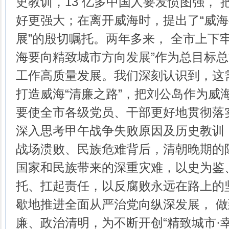
史教训，13 亿多中国人要发愤图强，
好更强大；在离开威海时，提出了“威
展”的殷切嘱托。两年多来， 全市上下
海要向精致城市方向发展”作为总目标
工作高质量发展。我们深刻认识到，这
打造威海“清廉之路”，把刘公岛作为威海
要使全市各级党员、干部更好地贯彻落
深入思考甲午战争失败原因及历史教训
战场溃败、民族危难背后，清朝晚期的
国家和民族带来的深重灾难，以史为鉴
托、扛起责任，以反腐败永远在路上的
歇地推进全面从严治党向纵深发展， 
廉、政治清明，为不断开创“精致城市·