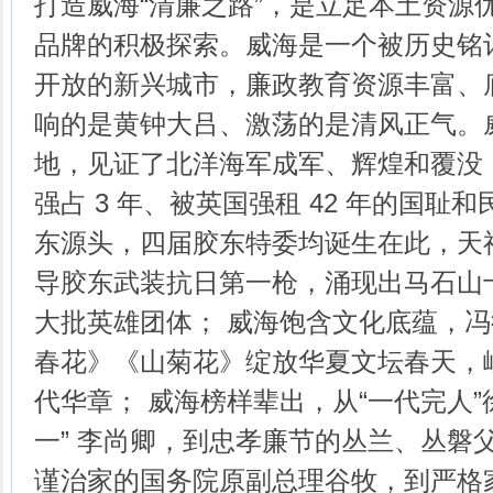
打造威海“清廉之路”，是立足本土资源
品牌的积极探索。威海是一个被历史铭
开放的新兴城市，廉政教育资源丰富、
响的是黄钟大吕、激荡的是清风正气。
地，见证了北洋海军成军、辉煌和覆没
强占 3 年、被英国强租 42 年的国耻
东源头，四届胶东特委均诞生在此，天
导胶东武装抗日第一枪，涌现出马石山
大批英雄团体； 威海饱含文化底蕴，
春花》《山菊花》绽放华夏文坛春天，
代华章； 威海榜样辈出，从“一代完人”
一” 李尚卿，到忠孝廉节的丛兰、丛磐
谨治家的国务院原副总理谷牧，到严格