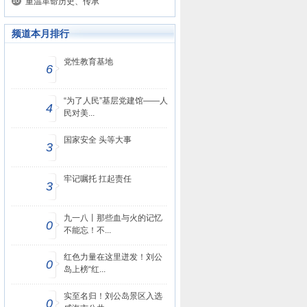
重温革命历史、传承
频道本月排行
党性教育基地
6
“为了人民”基层党建馆——人
4
民对美...
国家安全 头等大事
3
牢记嘱托 扛起责任
3
九一八丨那些血与火的记忆
0
不能忘！不...
红色力量在这里迸发！刘公
0
岛上榜“红...
实至名归！刘公岛景区入选
0