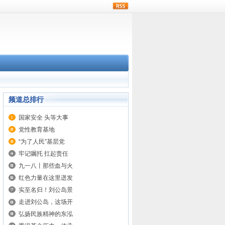
rss
频道总排行
国家安全 头等大事
党性教育基地
“为了人民”基层党
牢记嘱托 扛起责任
九一八丨那些血与火
红色力量在这里迸发
实至名归！刘公岛景
走进刘公岛，这场开
弘扬民族精神的东泓